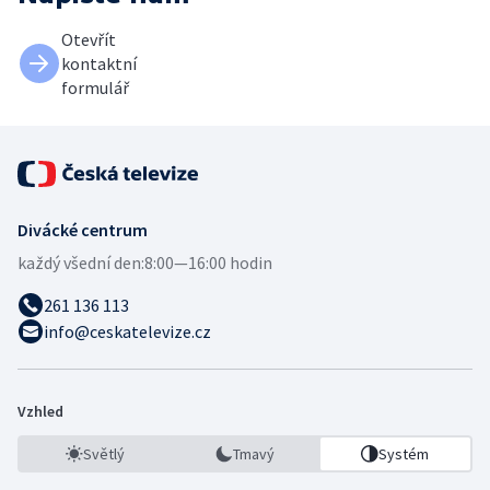
Otevřít
kontaktní
formulář
Divácké centrum
každý všední den:
8:00—16:00 hodin
261 136 113
info@ceskatelevize.cz
Vzhled
Světlý
Tmavý
Systém