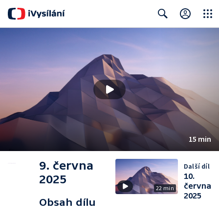
Close
Search
15 min
9. června
Další díl
10.
2025
června
22 min
2025
Obsah dílu