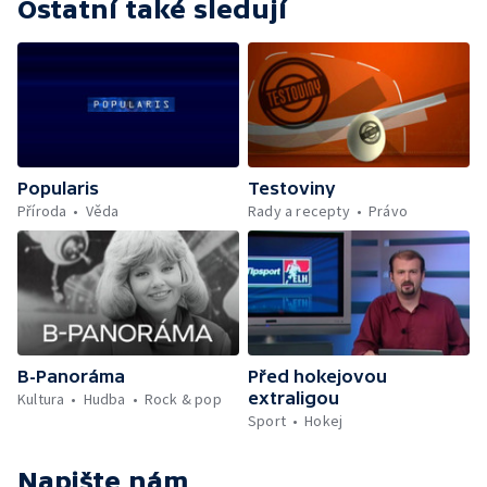
Ostatní také sledují
Popularis
Testoviny
Příroda
Věda
Rady a recepty
Právo
B-Panoráma
Před hokejovou
extraligou
Kultura
Hudba
Rock & pop
Sport
Hokej
Napište nám