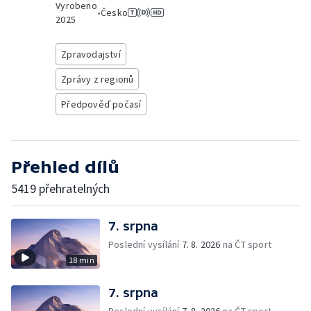
Vyrobeno
•
Česko
2025
Zpravodajství
Zprávy z regionů
Předpověď počasí
Přehled dílů
5419 přehratelných
7. srpna
Poslední vysílání
7. 8. 2026
na ČT sport
18 min
7. srpna