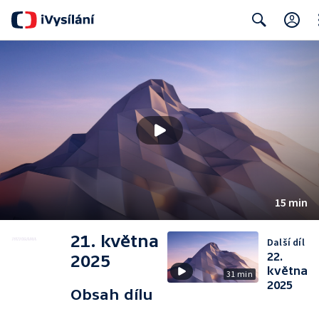
Cl
Search
15 min
21. května
Další díl
22.
2025
května
31 min
2025
Obsah dílu