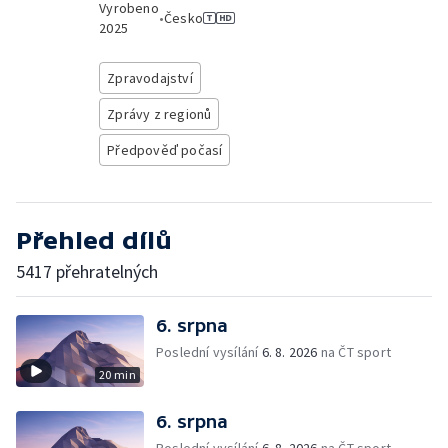
Vyrobeno
•
Česko
2025
Zpravodajství
Zprávy z regionů
Předpověď počasí
Přehled dílů
5417 přehratelných
6. srpna
Poslední vysílání
6. 8. 2026
na ČT sport
20 min
6. srpna