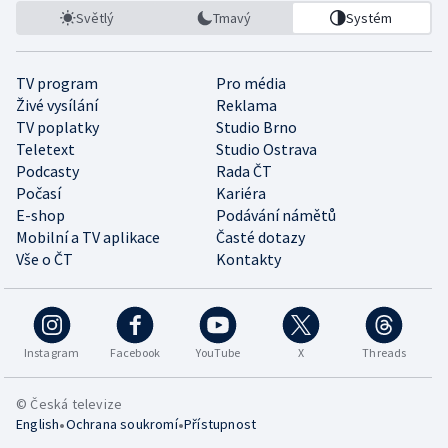
Světlý
Tmavý
Systém
TV program
Pro média
Živé vysílání
Reklama
TV poplatky
Studio Brno
Teletext
Studio Ostrava
Podcasty
Rada ČT
Počasí
Kariéra
E-shop
Podávání námětů
Mobilní a TV aplikace
Časté dotazy
Vše o ČT
Kontakty
Instagram
Facebook
YouTube
X
Threads
© Česká televize
•
•
English
Ochrana soukromí
Přístupnost