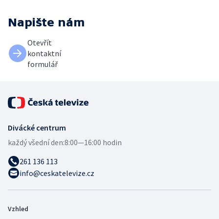
Napište nám
Otevřít
kontaktní
formulář
Divácké centrum
každý všední den:
8:00—16:00 hodin
261 136 113
info@ceskatelevize.cz
Vzhled