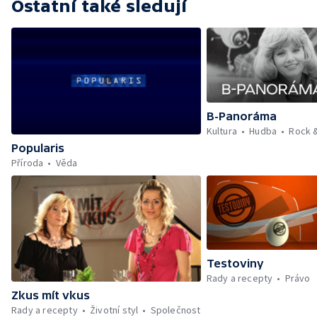
Ostatní také sledují
B-Panoráma
Kultura
Hudba
Rock 
Popularis
Příroda
Věda
Testoviny
Rady a recepty
Právo
Zkus mít vkus
Rady a recepty
Životní styl
Společnost