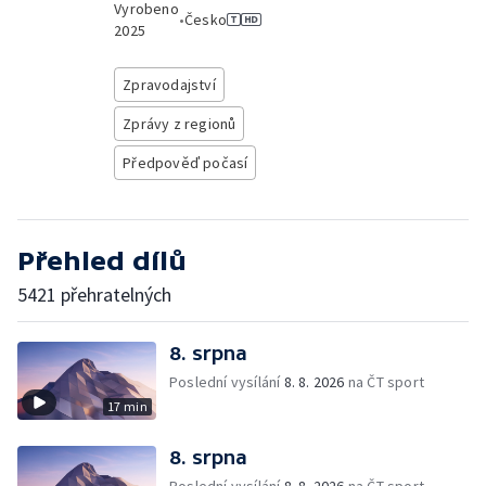
Vyrobeno
•
Česko
2025
Zpravodajství
Zprávy z regionů
Předpověď počasí
Přehled dílů
5421 přehratelných
8. srpna
Poslední vysílání
8. 8. 2026
na ČT sport
17 min
8. srpna