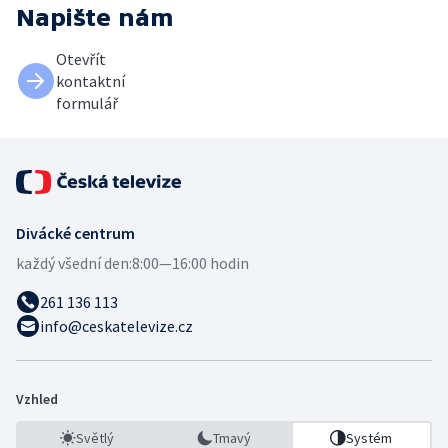
Napište nám
Otevřít
kontaktní
formulář
Divácké centrum
každý všední den:
8:00—16:00 hodin
261 136 113
info@ceskatelevize.cz
Vzhled
Světlý
Tmavý
Systém