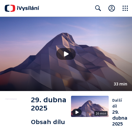
Close
Search
33 min
29. dubna
Další
díl
2025
29.
16 min
dubna
Obsah dílu
2025