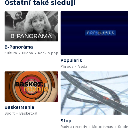
Ostatní také sledují
B-Panoráma
Kultura
Hudba
Rock & pop
Popularis
Příroda
Věda
BasketManie
Sport
Basketbal
Stop
Rady a recepty
Motorismus
Spol