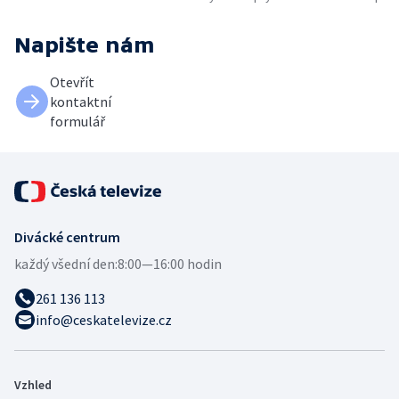
Napište nám
Otevřít
kontaktní
formulář
Divácké centrum
každý všední den:
8:00—16:00 hodin
261 136 113
info@ceskatelevize.cz
Vzhled