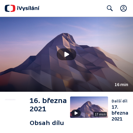
C
Search
16 min
16. března
Další díl
17.
2021
března
17 min
2021
Obsah dílu