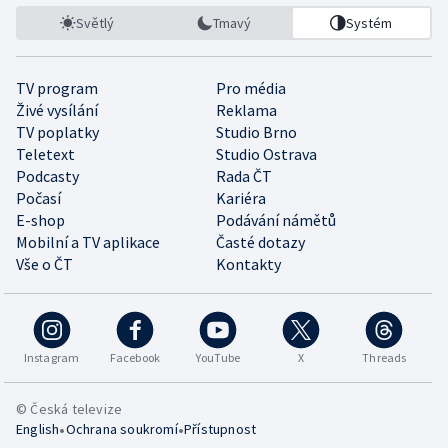
Světlý
Tmavý
Systém
TV program
Pro média
Živé vysílání
Reklama
TV poplatky
Studio Brno
Teletext
Studio Ostrava
Podcasty
Rada ČT
Počasí
Kariéra
E-shop
Podávání námětů
Mobilní a TV aplikace
Časté dotazy
Vše o ČT
Kontakty
Instagram
Facebook
YouTube
X
Threads
© Česká televize
•
•
English
Ochrana soukromí
Přístupnost