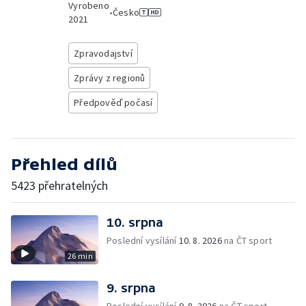
Vyrobeno
•
Česko
2021
Zpravodajství
Zprávy z regionů
Předpověď počasí
Přehled dílů
5423 přehratelných
10. srpna
Poslední vysílání
10. 8. 2026
na ČT sport
26 min
9. srpna