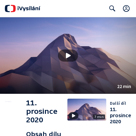
C
Search
22 min
11.
Další díl
11.
prosince
prosince
7 min
2020
2020
Obsah dílu