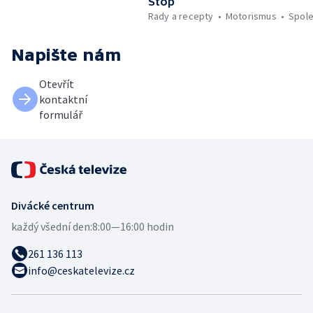
Stop
Rady a recepty
Motorismus
Spol
Napište nám
Otevřít
kontaktní
formulář
Divácké centrum
každý všední den:
8:00—16:00 hodin
261 136 113
info@ceskatelevize.cz