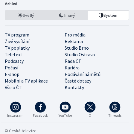
Vzhled
Světlý
Tmavý
Systém
TV program
Pro média
Živé vysílání
Reklama
TV poplatky
Studio Brno
Teletext
Studio Ostrava
Podcasty
Rada ČT
Počasí
Kariéra
E-shop
Podávání námětů
Mobilní a TV aplikace
Časté dotazy
Vše o ČT
Kontakty
Instagram
Facebook
YouTube
X
Threads
© Česká televize