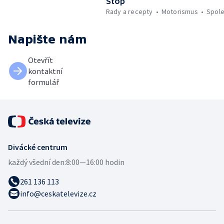
Stop
Rady a recepty
Motorismus
Spol
Napište nám
Otevřít
kontaktní
formulář
Divácké centrum
každý všední den:
8:00—16:00 hodin
261 136 113
info@ceskatelevize.cz