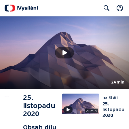
C
Search
24 min
25.
Další díl
25.
listopadu
listopadu
21 min
2020
2020
Obsah dílu