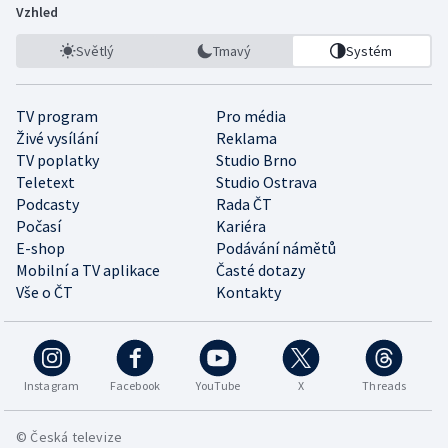
Vzhled
Světlý
Tmavý
Systém
TV program
Pro média
Živé vysílání
Reklama
TV poplatky
Studio Brno
Teletext
Studio Ostrava
Podcasty
Rada ČT
Počasí
Kariéra
E-shop
Podávání námětů
Mobilní a TV aplikace
Časté dotazy
Vše o ČT
Kontakty
Instagram
Facebook
YouTube
X
Threads
© Česká televize