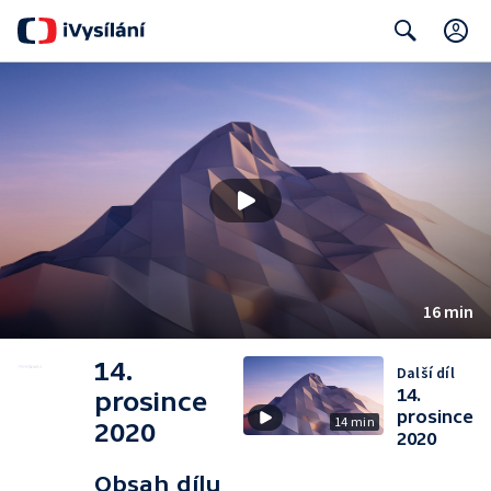
C
Search
16 min
14.
Další díl
14.
prosince
prosince
14 min
2020
2020
Obsah dílu