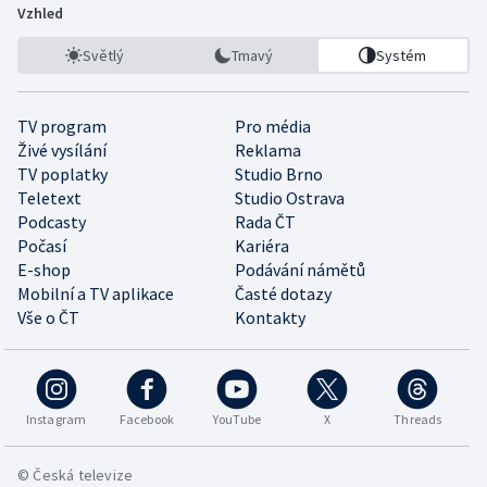
Vzhled
Světlý
Tmavý
Systém
TV program
Pro média
Živé vysílání
Reklama
TV poplatky
Studio Brno
Teletext
Studio Ostrava
Podcasty
Rada ČT
Počasí
Kariéra
E-shop
Podávání námětů
Mobilní a TV aplikace
Časté dotazy
Vše o ČT
Kontakty
Instagram
Facebook
YouTube
X
Threads
© Česká televize