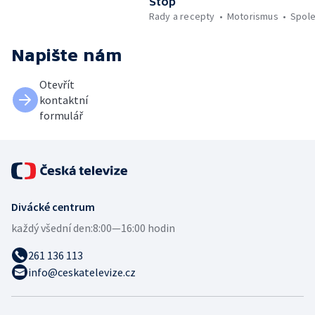
Stop
Rady a recepty
Motorismus
Spol
Napište nám
Otevřít
kontaktní
formulář
Divácké centrum
každý všední den:
8:00—16:00 hodin
261 136 113
info@ceskatelevize.cz