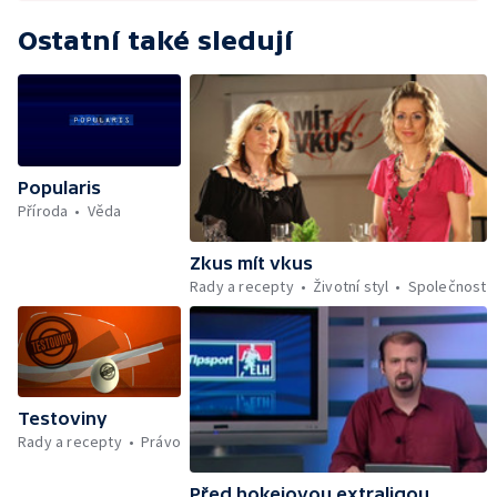
Ostatní také sledují
Popularis
Příroda
Věda
Zkus mít vkus
Rady a recepty
Životní styl
Společnost
Testoviny
Rady a recepty
Právo
Před hokejovou extraligou