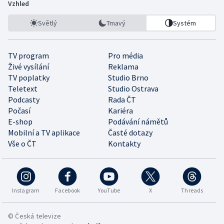
Vzhled
Světlý
Tmavý
Systém
TV program
Pro média
Živé vysílání
Reklama
TV poplatky
Studio Brno
Teletext
Studio Ostrava
Podcasty
Rada ČT
Počasí
Kariéra
E-shop
Podávání námětů
Mobilní a TV aplikace
Časté dotazy
Vše o ČT
Kontakty
Instagram
Facebook
YouTube
X
Threads
© Česká televize