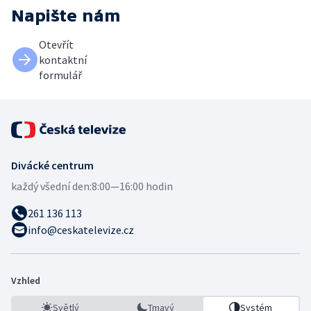
Napište nám
Otevřít
kontaktní
formulář
Divácké centrum
každý všední den:
8:00—16:00 hodin
261 136 113
info@ceskatelevize.cz
Vzhled
Světlý
Tmavý
Systém