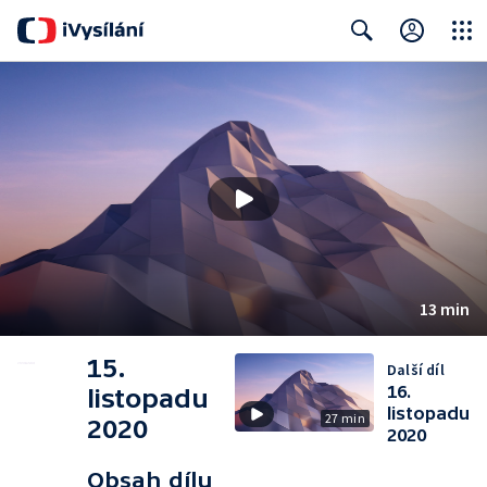
Close
Search
13 min
15.
Další díl
16.
listopadu
listopadu
27 min
2020
2020
Obsah dílu