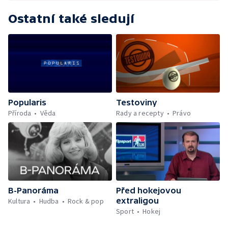
Ostatní také sledují
Popularis
Testoviny
Příroda
Věda
Rady a recepty
Právo
B-Panoráma
Před hokejovou
extraligou
Kultura
Hudba
Rock & pop
Sport
Hokej