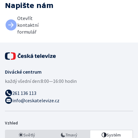
Napište nám
Otevřít
kontaktní
formulář
Divácké centrum
každý všední den:
8:00—16:00 hodin
261 136 113
info@ceskatelevize.cz
Vzhled
Světlý
Tmavý
Systém