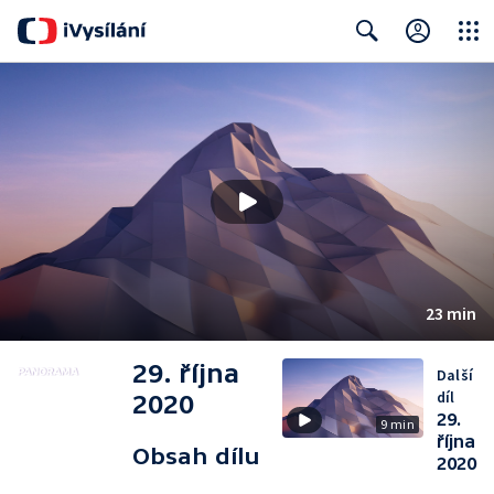
Close
Search
23 min
29. října
Další
díl
2020
29.
9 min
října
Obsah dílu
2020