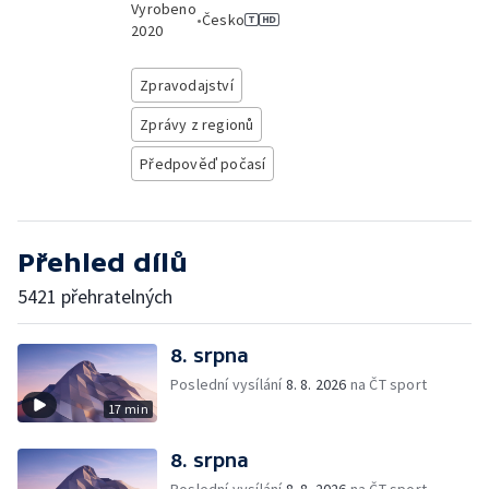
Vyrobeno
•
Česko
2020
Zpravodajství
Zprávy z regionů
Předpověď počasí
Přehled dílů
5421 přehratelných
8. srpna
Poslední vysílání
8. 8. 2026
na ČT sport
17 min
8. srpna