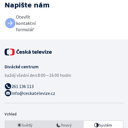
Napište nám
Otevřít
kontaktní
formulář
Divácké centrum
každý všední den:
8:00—16:00 hodin
261 136 113
info@ceskatelevize.cz
Vzhled
Světlý
Tmavý
Systém