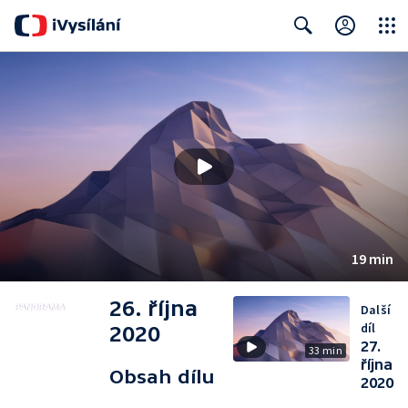
Close
Search
19 min
26. října
Další
díl
2020
27.
33 min
října
Obsah dílu
2020