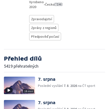
Vyrobeno
•
Česko
2020
Zpravodajství
Zprávy z regionů
Předpověď počasí
Přehled dílů
5419 přehratelných
7. srpna
Poslední vysílání
7. 8. 2026
na ČT sport
18 min
7. srpna