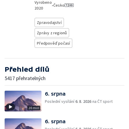
Vyrobeno
•
Česko
2020
Zpravodajství
Zprávy z regionů
Předpověď počasí
Přehled dílů
5417 přehratelných
6. srpna
Poslední vysílání
6. 8. 2026
na ČT sport
20 min
6. srpna