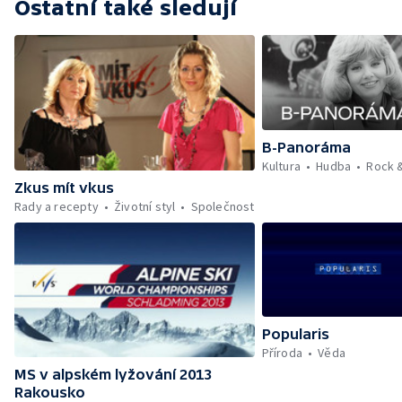
Ostatní také sledují
B-Panoráma
Kultura
Hudba
Rock 
Zkus mít vkus
Rady a recepty
Životní styl
Společnost
Popularis
Příroda
Věda
MS v alpském lyžování 2013
Rakousko