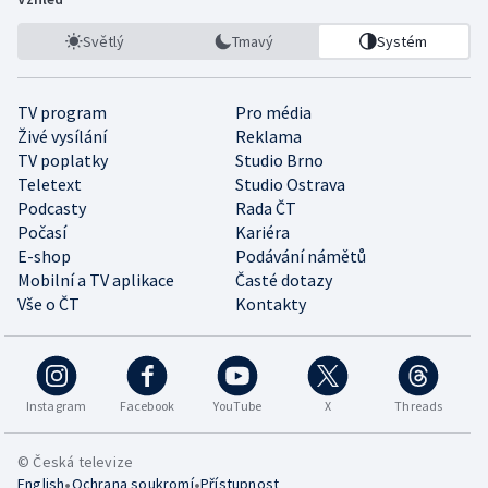
Světlý
Tmavý
Systém
TV program
Pro média
Živé vysílání
Reklama
TV poplatky
Studio Brno
Teletext
Studio Ostrava
Podcasty
Rada ČT
Počasí
Kariéra
E-shop
Podávání námětů
Mobilní a TV aplikace
Časté dotazy
Vše o ČT
Kontakty
Instagram
Facebook
YouTube
X
Threads
© Česká televize
•
•
English
Ochrana soukromí
Přístupnost