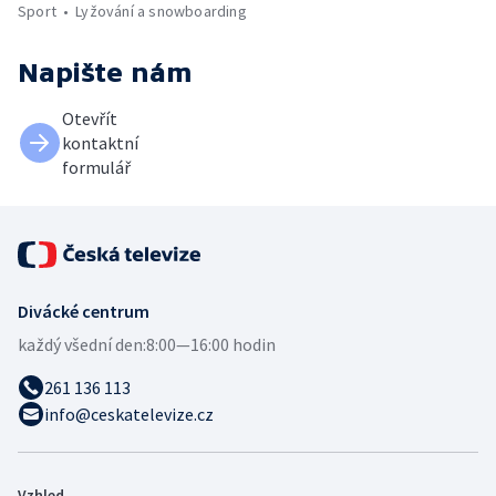
Sport
Lyžování a snowboarding
Napište nám
Otevřít
kontaktní
formulář
Divácké centrum
každý všední den:
8:00—16:00 hodin
261 136 113
info@ceskatelevize.cz
Vzhled