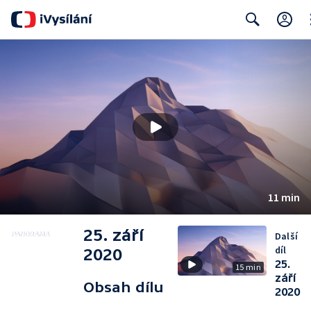
Cl
Search
11 min
25. září
Další
díl
2020
25.
15 min
září
Obsah dílu
2020