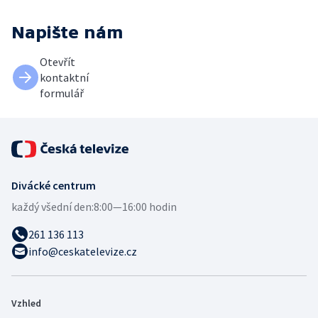
Napište nám
Otevřít
kontaktní
formulář
Divácké centrum
každý všední den:
8:00—16:00 hodin
261 136 113
info@ceskatelevize.cz
Vzhled