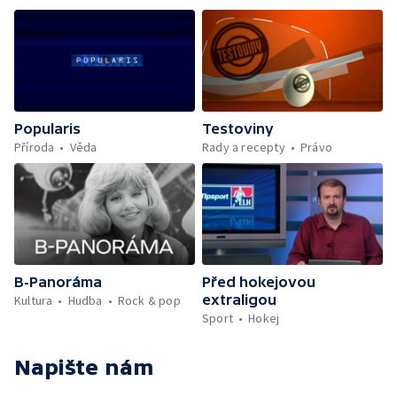
Popularis
Testoviny
Příroda
Věda
Rady a recepty
Právo
B-Panoráma
Před hokejovou
extraligou
Kultura
Hudba
Rock & pop
Sport
Hokej
Napište nám