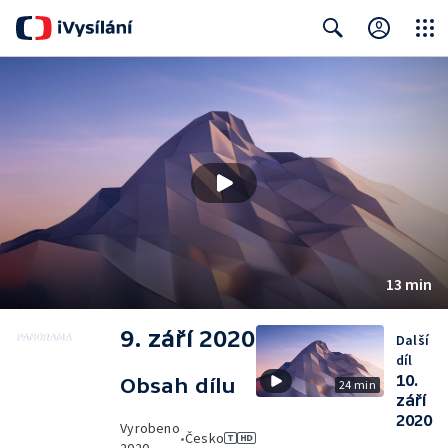
Close
Search
13 min
9. září 2020
Další
díl
10.
Obsah dílu
24 min
září
2020
Vyrobeno
•
Česko