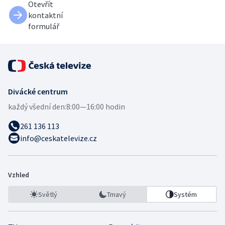
Otevřít
kontaktní
formulář
Divácké centrum
každý všední den:
8:00—16:00 hodin
261 136 113
info@ceskatelevize.cz
Vzhled
Světlý
Tmavý
Systém