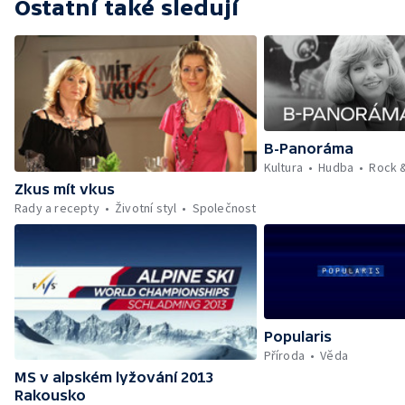
Ostatní také sledují
B-Panoráma
Kultura
Hudba
Rock 
Zkus mít vkus
Rady a recepty
Životní styl
Společnost
Popularis
Příroda
Věda
MS v alpském lyžování 2013
Rakousko