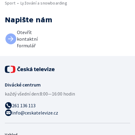
Sport
Lyžování a snowboarding
Napište nám
Otevřít
kontaktní
formulář
Divácké centrum
každý všední den:
8:00—16:00 hodin
261 136 113
info@ceskatelevize.cz
Vzhled