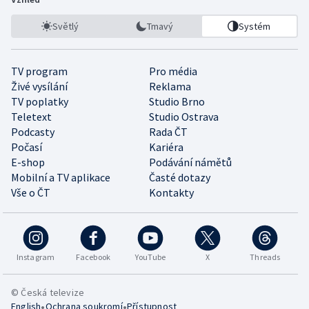
Světlý
Tmavý
Systém
TV program
Pro média
Živé vysílání
Reklama
TV poplatky
Studio Brno
Teletext
Studio Ostrava
Podcasty
Rada ČT
Počasí
Kariéra
E-shop
Podávání námětů
Mobilní a TV aplikace
Časté dotazy
Vše o ČT
Kontakty
Instagram
Facebook
YouTube
X
Threads
© Česká televize
•
•
English
Ochrana soukromí
Přístupnost