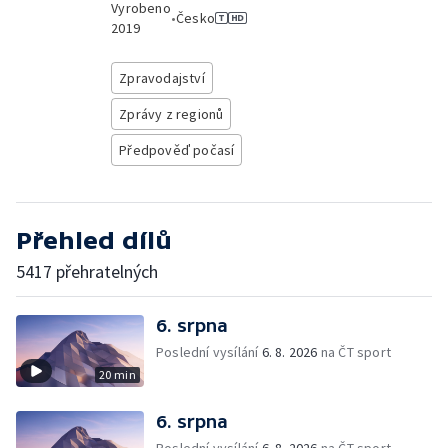
Vyrobeno
•
Česko
2019
Zpravodajství
Zprávy z regionů
Předpověď počasí
Přehled dílů
5417 přehratelných
6. srpna
Poslední vysílání
6. 8. 2026
na ČT sport
20 min
6. srpna