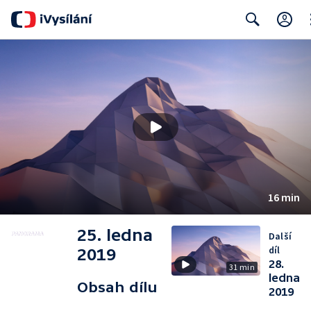
Cl
Search
16 min
25. ledna
Další
díl
2019
28.
31 min
ledna
Obsah dílu
2019