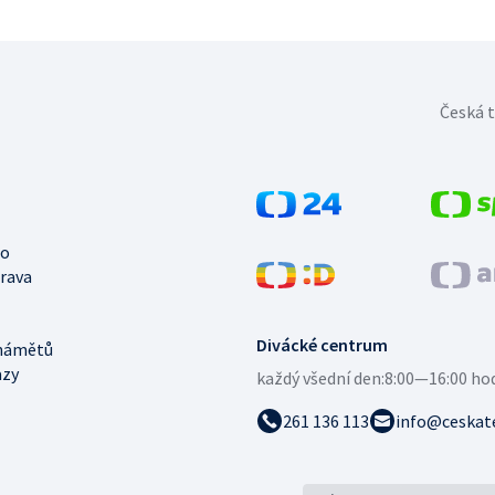
Česká t
no
trava
Divácké centrum
námětů
azy
každý všední den:
8:00—16:00 ho
261 136 113
info@ceskate