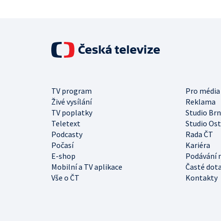
TV program
Pro média
Živé vysílání
Reklama
TV poplatky
Studio Br
Teletext
Studio Os
Podcasty
Rada ČT
Počasí
Kariéra
E-shop
Podávání 
Mobilní a TV aplikace
Časté dot
Vše o ČT
Kontakty