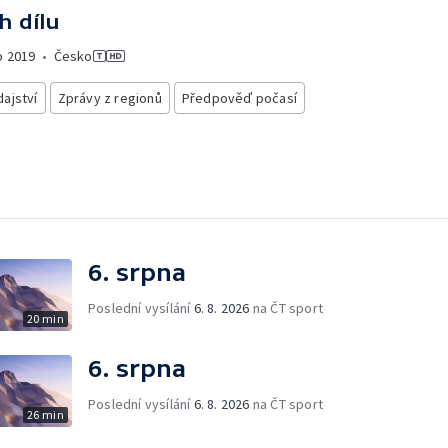
h dílu
o
2019
•
Česko
ajství
Zprávy z regionů
Předpověď počasí
6. srpna
Poslední vysílání
6. 8. 2026
na ČT sport
20 min
6. srpna
Poslední vysílání
6. 8. 2026
na ČT sport
26 min