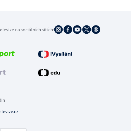
elevize na sociálních sítích:
din
levize.cz