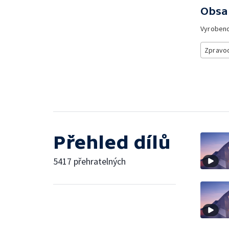
Obsa
Vyroben
Zpravod
Přehled dílů
5417 přehratelných