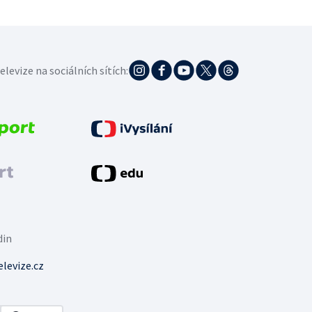
elevize na sociálních sítích:
din
levize.cz