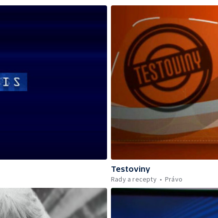
Testoviny
Rady a recepty
Právo