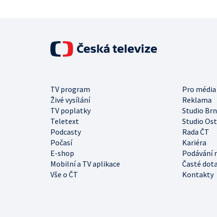
TV program
Pro média
Živé vysílání
Reklama
TV poplatky
Studio Br
Teletext
Studio Os
Podcasty
Rada ČT
Počasí
Kariéra
E-shop
Podávání 
Mobilní a TV aplikace
Časté dot
Vše o ČT
Kontakty