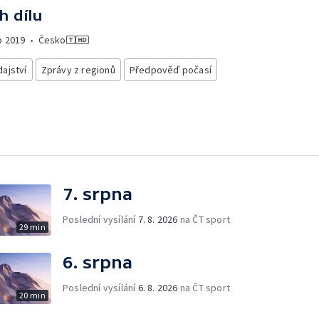
h dílu
o
2019
•
Česko
ajství
Zprávy z regionů
Předpověď počasí
7. srpna
Poslední vysílání
7. 8. 2026
na ČT sport
29 min
6. srpna
Poslední vysílání
6. 8. 2026
na ČT sport
20 min