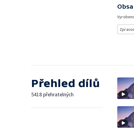
Obsa
Vyroben
Zpravod
Přehled dílů
5418 přehratelných