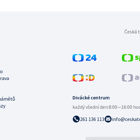
Česká t
no
trava
Divácké centrum
námětů
azy
každý všední den:
8:00—16:00 ho
261 136 113
info@ceskate