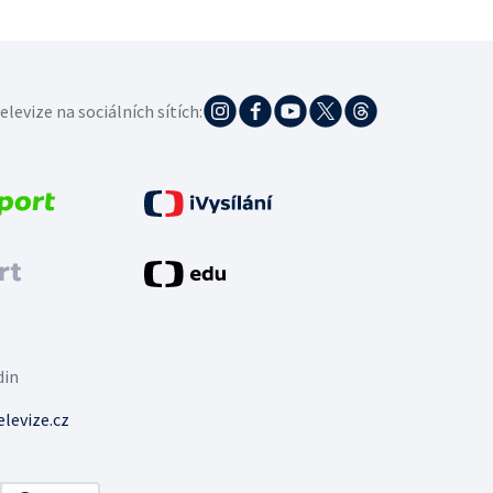
elevize na sociálních sítích:
din
levize.cz