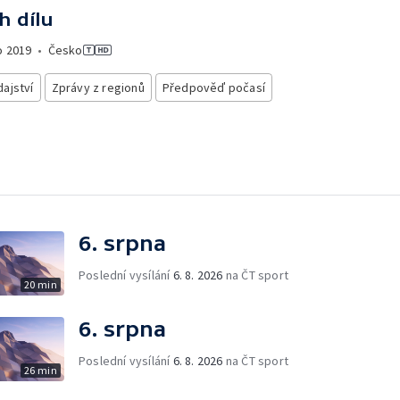
h dílu
o
2019
•
Česko
ajství
Zprávy z regionů
Předpověď počasí
6. srpna
Poslední vysílání
6. 8. 2026
na ČT sport
20 min
6. srpna
Poslední vysílání
6. 8. 2026
na ČT sport
26 min