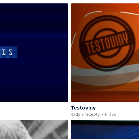
Testoviny
Rady a recepty
Právo