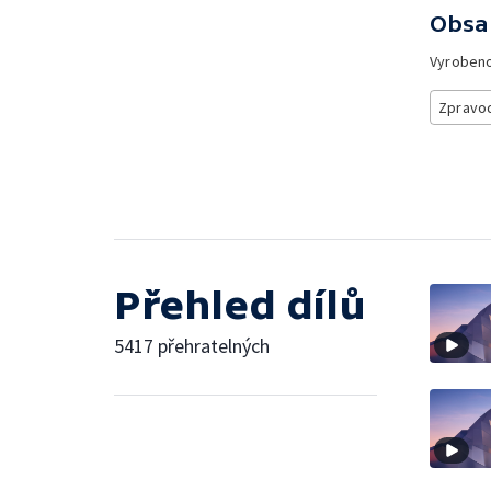
Obsa
Vyroben
Zpravod
Přehled dílů
5417 přehratelných