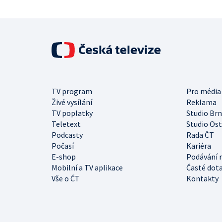
TV program
Pro média
Živé vysílání
Reklama
TV poplatky
Studio Br
Teletext
Studio Os
Podcasty
Rada ČT
Počasí
Kariéra
E-shop
Podávání 
Mobilní a TV aplikace
Časté dot
Vše o ČT
Kontakty