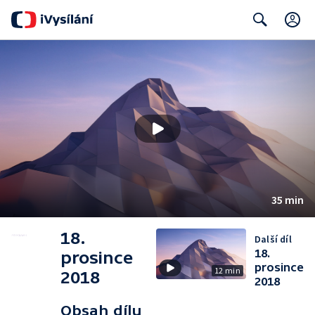
C
Search
35 min
18.
Další díl
18.
prosince
prosince
12 min
2018
2018
Obsah dílu