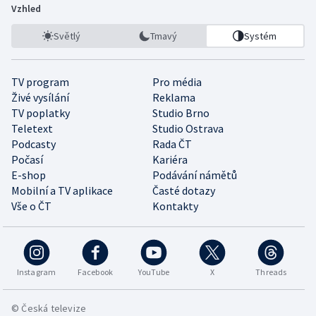
Vzhled
Světlý
Tmavý
Systém
TV program
Pro média
Živé vysílání
Reklama
TV poplatky
Studio Brno
Teletext
Studio Ostrava
Podcasty
Rada ČT
Počasí
Kariéra
E-shop
Podávání námětů
Mobilní a TV aplikace
Časté dotazy
Vše o ČT
Kontakty
Instagram
Facebook
YouTube
X
Threads
© Česká televize