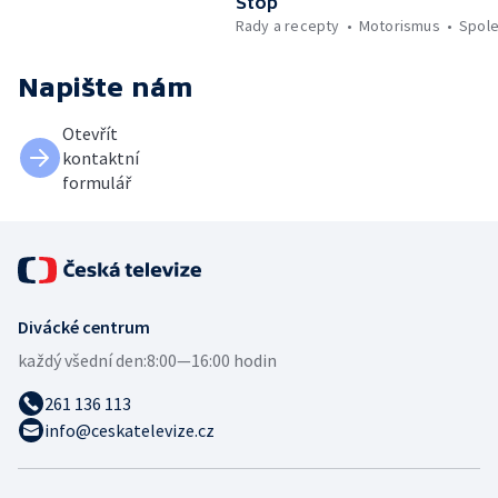
Stop
Rady a recepty
Motorismus
Spol
Napište nám
Otevřít
kontaktní
formulář
Divácké centrum
každý všední den:
8:00—16:00 hodin
261 136 113
info@ceskatelevize.cz