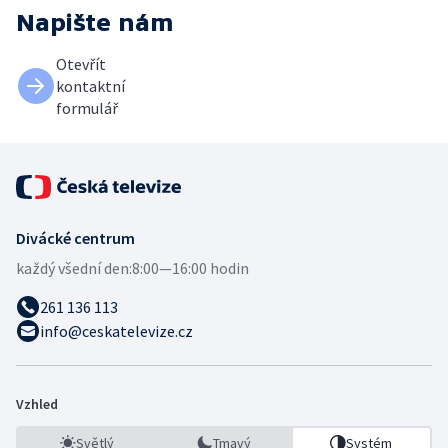
Napište nám
Otevřít
kontaktní
formulář
Divácké centrum
každý všední den:
8:00—16:00 hodin
261 136 113
info@ceskatelevize.cz
Vzhled
Světlý
Tmavý
Systém