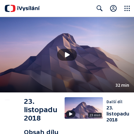
Close
Search
32 min
23.
Další díl
23.
listopadu
listopadu
23 min
2018
2018
Obsah dílu