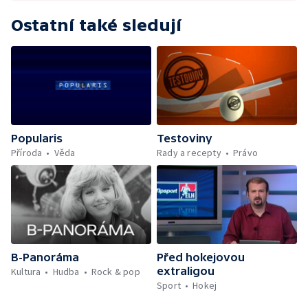
Ostatní také sledují
Popularis
Testoviny
Příroda
Věda
Rady a recepty
Právo
B-Panoráma
Před hokejovou
extraligou
Kultura
Hudba
Rock & pop
Sport
Hokej