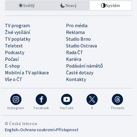
Světlý
Tmavý
Systém
TV program
Pro média
Živé vysílání
Reklama
TV poplatky
Studio Brno
Teletext
Studio Ostrava
Podcasty
Rada ČT
Počasí
Kariéra
E-shop
Podávání námětů
Mobilní a TV aplikace
Časté dotazy
Vše o ČT
Kontakty
Instagram
Facebook
YouTube
X
Threads
© Česká televize
•
•
English
Ochrana soukromí
Přístupnost