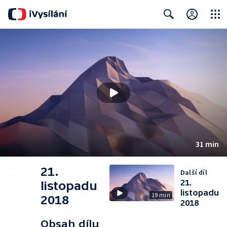
Close
Search
31 min
21.
Další díl
21.
listopadu
listopadu
19 min
2018
2018
Obsah dílu