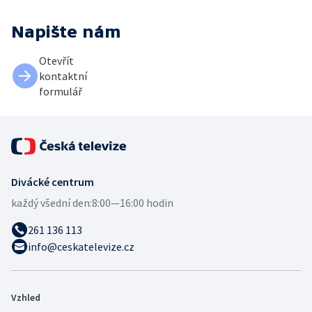
Napište nám
Otevřít
kontaktní
formulář
Divácké centrum
každý všední den:
8:00—16:00 hodin
261 136 113
info@ceskatelevize.cz
Vzhled