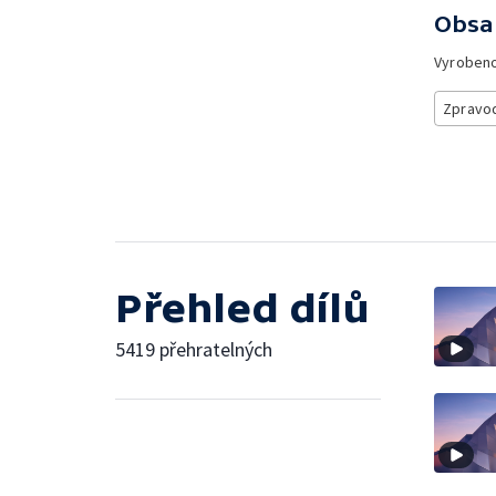
Obsa
Vyroben
Zpravod
Přehled dílů
5419 přehratelných