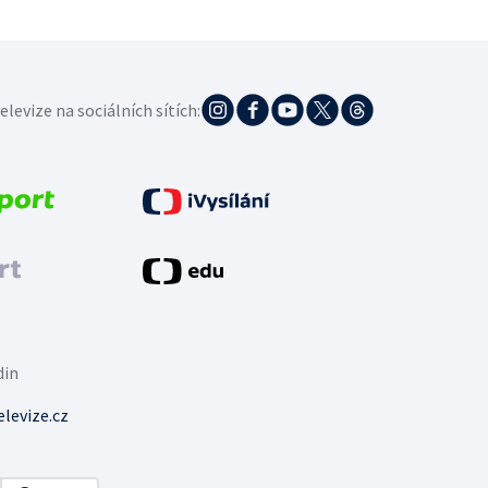
elevize na sociálních sítích:
din
levize.cz