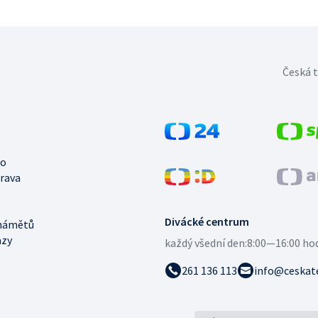
Česká t
no
trava
Divácké centrum
námětů
azy
každý všední den:
8:00—16:00 ho
261 136 113
info@ceskate