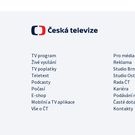
TV program
Pro média
Živé vysílání
Reklama
TV poplatky
Studio Br
Teletext
Studio Os
Podcasty
Rada ČT
Počasí
Kariéra
E-shop
Podávání 
Mobilní a TV aplikace
Časté dot
Vše o ČT
Kontakty