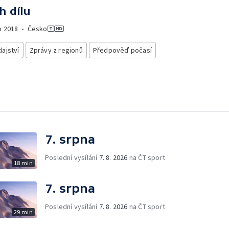
h dílu
o
2018
•
Česko
ajství
Zprávy z regionů
Předpověď počasí
7. srpna
Poslední vysílání
7. 8. 2026
na ČT sport
18 min
7. srpna
Poslední vysílání
7. 8. 2026
na ČT sport
29 min