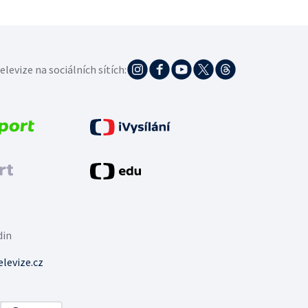
elevize na sociálních sítích:
din
levize.cz