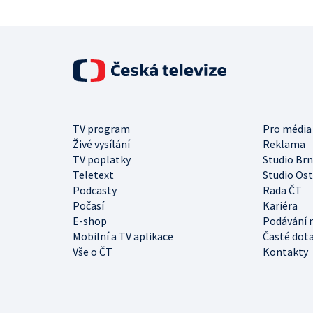
TV program
Pro média
Živé vysílání
Reklama
TV poplatky
Studio Br
Teletext
Studio Os
Podcasty
Rada ČT
Počasí
Kariéra
E-shop
Podávání 
Mobilní a TV aplikace
Časté dot
Vše o ČT
Kontakty