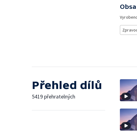
Obsa
Vyroben
Zpravod
Přehled dílů
5419 přehratelných