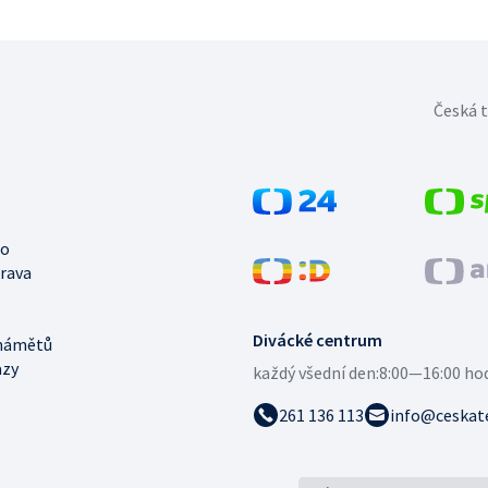
Česká t
no
trava
Divácké centrum
námětů
azy
každý všední den:
8:00—16:00 ho
261 136 113
info@ceskate