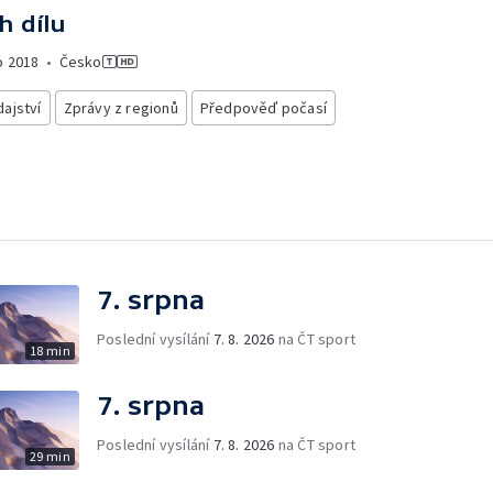
h dílu
o
2018
•
Česko
ajství
Zprávy z regionů
Předpověď počasí
7. srpna
Poslední vysílání
7. 8. 2026
na ČT sport
18 min
7. srpna
Poslední vysílání
7. 8. 2026
na ČT sport
29 min