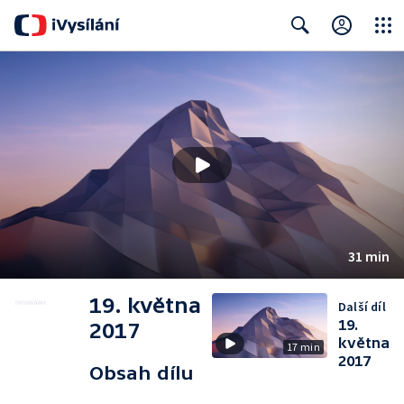
Close
Search
31 min
19. května
Další díl
19.
2017
května
17 min
2017
Obsah dílu