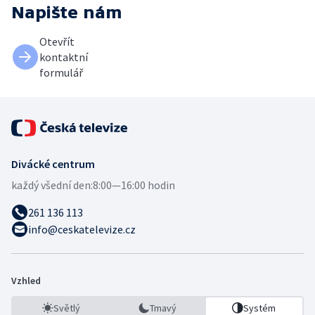
Napište nám
Otevřít
kontaktní
formulář
Divácké centrum
každý všední den:
8:00—16:00 hodin
261 136 113
info@ceskatelevize.cz
Vzhled
Světlý
Tmavý
Systém