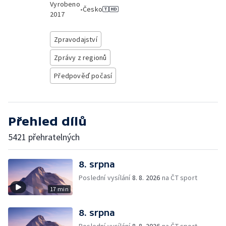
Vyrobeno
•
Česko
2017
Zpravodajství
Zprávy z regionů
Předpověď počasí
Přehled dílů
5421 přehratelných
8. srpna
Poslední vysílání
8. 8. 2026
na ČT sport
17 min
8. srpna