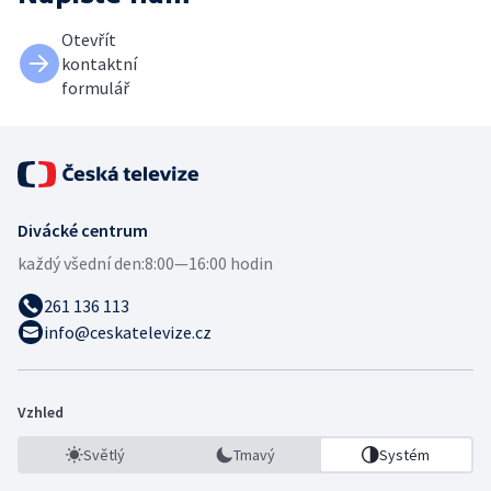
Otevřít
kontaktní
formulář
Divácké centrum
každý všední den:
8:00—16:00 hodin
261 136 113
info@ceskatelevize.cz
Vzhled
Světlý
Tmavý
Systém