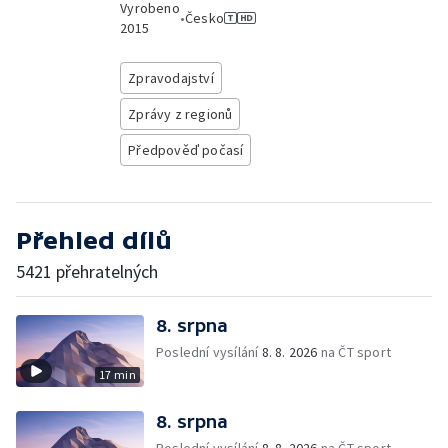
Vyrobeno
•
Česko
2015
Zpravodajství
Zprávy z regionů
Předpověď počasí
Přehled dílů
5421 přehratelných
8. srpna
Poslední vysílání
8. 8. 2026
na ČT sport
17 min
8. srpna