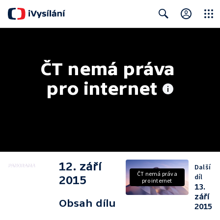
Close
Search
ČT nemá práva 
pro internet
12. září
Další
ČT nemá práva
díl
2015
pro internet
13.
září
Obsah dílu
2015