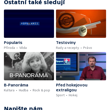
Ostatní také sledují
Popularis
Testoviny
Příroda
Věda
Rady a recepty
Právo
B-Panoráma
Před hokejovou
extraligou
Kultura
Hudba
Rock & pop
Sport
Hokej
Napište nám