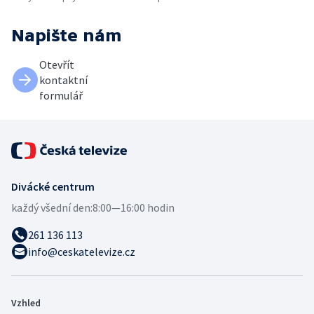
Napište nám
Otevřít
kontaktní
formulář
Divácké centrum
každý všední den:
8:00—16:00 hodin
261 136 113
info@ceskatelevize.cz
Vzhled