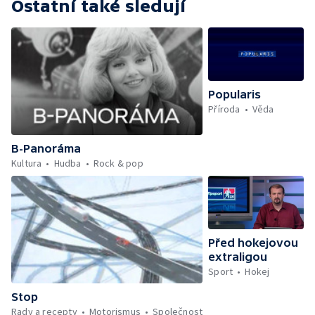
Ostatní také sledují
Popularis
Příroda
Věda
B-Panoráma
Kultura
Hudba
Rock & pop
Před hokejovou
extraligou
Sport
Hokej
Stop
Rady a recepty
Motorismus
Společnost