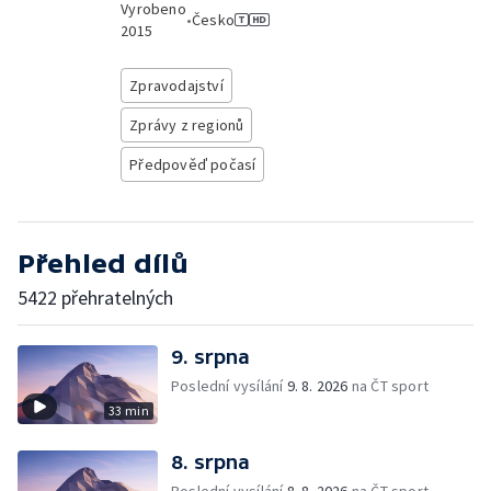
Vyrobeno
•
Česko
2015
Zpravodajství
Zprávy z regionů
Předpověď počasí
Přehled dílů
5422 přehratelných
9. srpna
Poslední vysílání
9. 8. 2026
na ČT sport
33 min
8. srpna