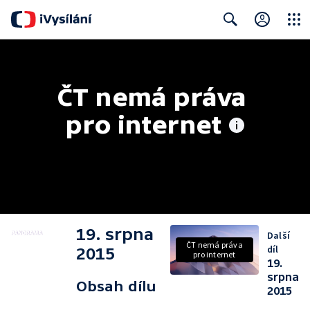
Close
Search
ČT nemá práva 
pro internet
19. srpna
Další
ČT nemá práva
díl
2015
pro internet
19.
srpna
Obsah dílu
2015