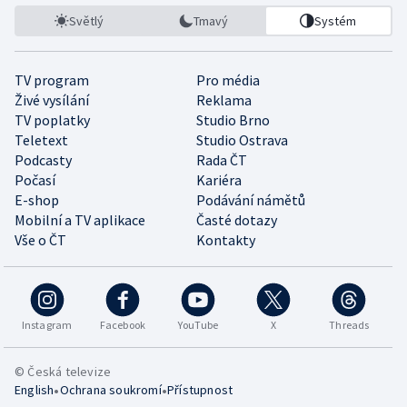
Světlý
Tmavý
Systém
TV program
Pro média
Živé vysílání
Reklama
TV poplatky
Studio Brno
Teletext
Studio Ostrava
Podcasty
Rada ČT
Počasí
Kariéra
E-shop
Podávání námětů
Mobilní a TV aplikace
Časté dotazy
Vše o ČT
Kontakty
Instagram
Facebook
YouTube
X
Threads
© Česká televize
•
•
English
Ochrana soukromí
Přístupnost