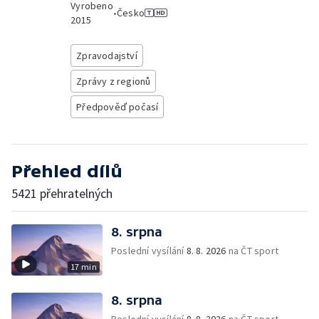
Vyrobeno
•
Česko
2015
Zpravodajství
Zprávy z regionů
Předpověď počasí
Přehled dílů
5421 přehratelných
8. srpna
Poslední vysílání
8. 8. 2026
na ČT sport
17 min
8. srpna