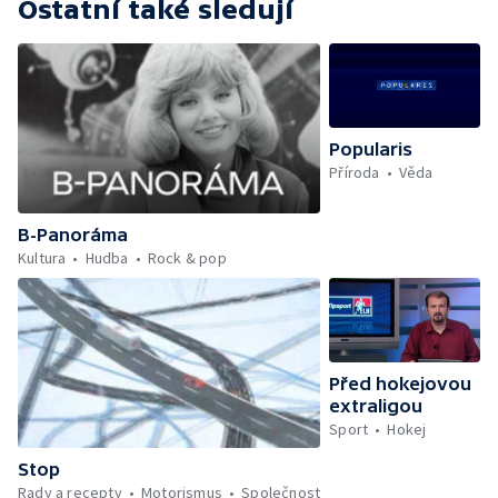
Ostatní také sledují
Popularis
Příroda
Věda
B-Panoráma
Kultura
Hudba
Rock & pop
Před hokejovou
extraligou
Sport
Hokej
Stop
Rady a recepty
Motorismus
Společnost