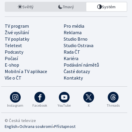
Světlý
Tmavý
Systém
TV program
Pro média
Živé vysílání
Reklama
TV poplatky
Studio Brno
Teletext
Studio Ostrava
Podcasty
Rada ČT
Počasí
Kariéra
E-shop
Podávání námětů
Mobilní a TV aplikace
Časté dotazy
Vše o ČT
Kontakty
Instagram
Facebook
YouTube
X
Threads
© Česká televize
•
•
English
Ochrana soukromí
Přístupnost