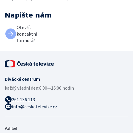
Napište nám
Otevřít
kontaktní
formulář
Divácké centrum
každý všední den:
8:00—16:00 hodin
261 136 113
info@ceskatelevize.cz
Vzhled