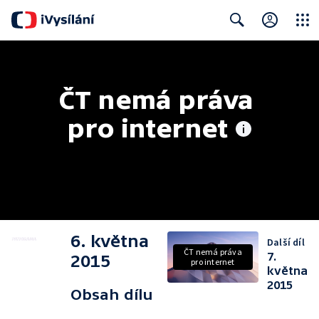
Close
Search
ČT nemá práva 
pro internet
6. května
Další díl
ČT nemá práva
7.
2015
pro internet
května
2015
Obsah dílu