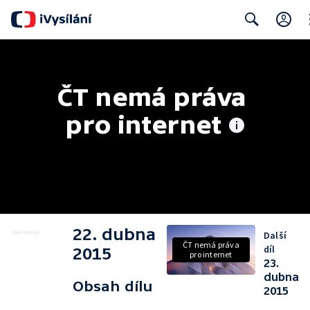
Cl
Search
ČT nemá práva 
pro internet
22. dubna
Další
ČT nemá práva
díl
2015
pro internet
23.
dubna
Obsah dílu
2015