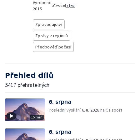
Vyrobeno
•
Česko
2015
Zpravodajství
Zprávy z regionů
Předpověď počasí
Přehled dílů
5417 přehratelných
6. srpna
Poslední vysílání
6. 8. 2026
na ČT sport
15 min
6. srpna