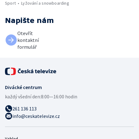
Sport
Lyžování a snowboarding
Napište nám
Otevřít
kontaktní
formulář
Divácké centrum
každý všední den:
8:00—16:00 hodin
261 136 113
info@ceskatelevize.cz
Vzhled