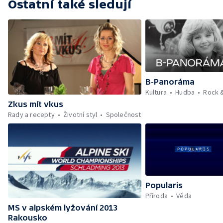
Ostatní také sledují
B-Panoráma
Kultura
Hudba
Rock 
Zkus mít vkus
Rady a recepty
Životní styl
Společnost
Popularis
Příroda
Věda
MS v alpském lyžování 2013
Rakousko