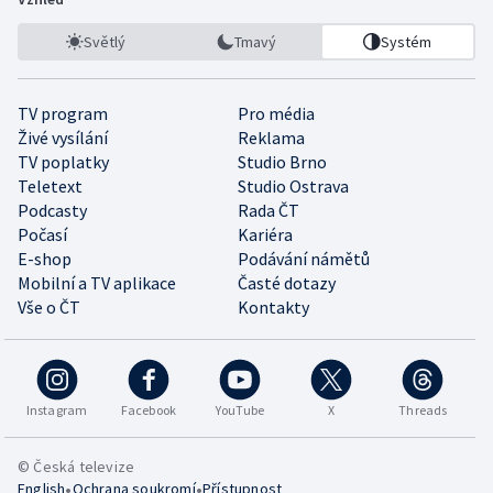
Světlý
Tmavý
Systém
TV program
Pro média
Živé vysílání
Reklama
TV poplatky
Studio Brno
Teletext
Studio Ostrava
Podcasty
Rada ČT
Počasí
Kariéra
E-shop
Podávání námětů
Mobilní a TV aplikace
Časté dotazy
Vše o ČT
Kontakty
Instagram
Facebook
YouTube
X
Threads
© Česká televize
•
•
English
Ochrana soukromí
Přístupnost