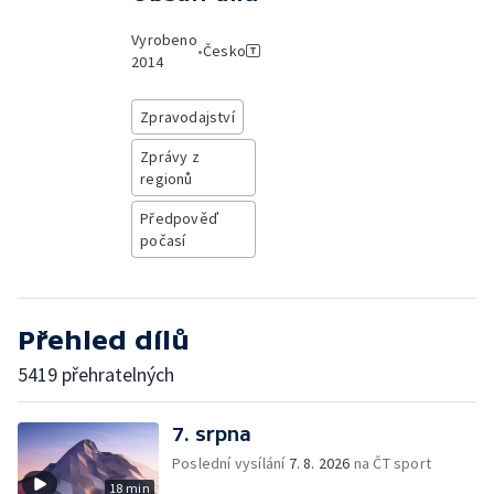
Vyrobeno
•
Česko
2014
Zpravodajství
Zprávy z
regionů
Předpověď
počasí
Přehled dílů
5419 přehratelných
7. srpna
Poslední vysílání
7. 8. 2026
na ČT sport
18 min