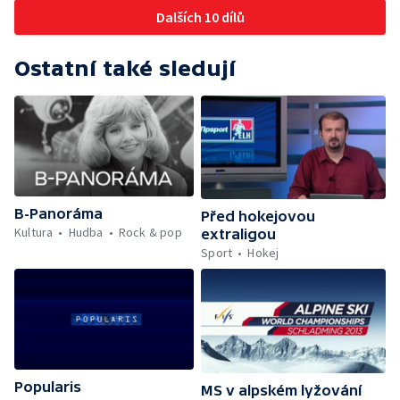
Dalších 10 dílů
Ostatní také sledují
B-Panoráma
Před hokejovou
Kultura
Hudba
Rock & pop
extraligou
Sport
Hokej
Popularis
MS v alpském lyžování