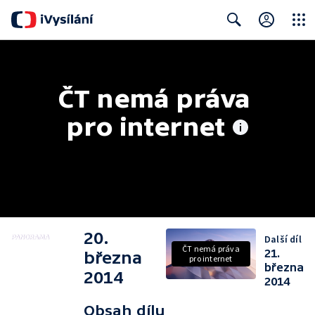
Close
Search
ČT nemá práva 
pro internet
20.
Další díl
ČT nemá práva
21.
března
pro internet
března
2014
2014
Obsah dílu