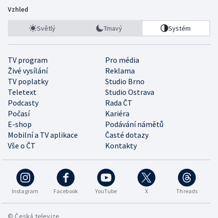
Vzhled
Světlý
Tmavý
Systém
TV program
Pro média
Živé vysílání
Reklama
TV poplatky
Studio Brno
Teletext
Studio Ostrava
Podcasty
Rada ČT
Počasí
Kariéra
E-shop
Podávání námětů
Mobilní a TV aplikace
Časté dotazy
Vše o ČT
Kontakty
Instagram
Facebook
YouTube
X
Threads
© Česká televize