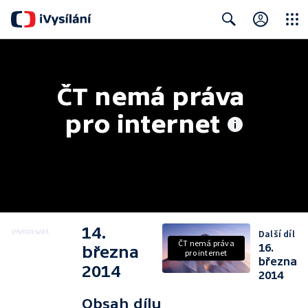
Close
Search
ČT nemá práva 
pro internet
14.
Další díl
ČT nemá práva
16.
března
pro internet
března
2014
2014
Obsah dílu