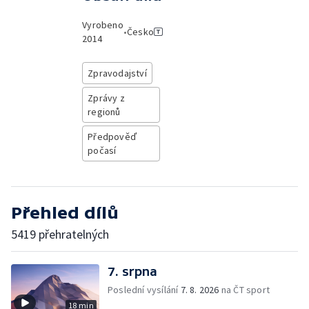
Vyrobeno
•
Česko
2014
Zpravodajství
Zprávy z
regionů
Předpověď
počasí
Přehled dílů
5419 přehratelných
7. srpna
Poslední vysílání
7. 8. 2026
na ČT sport
18 min