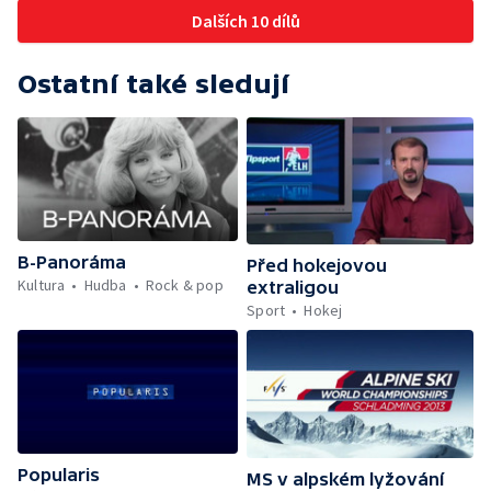
Dalších 10 dílů
Ostatní také sledují
B-Panoráma
Před hokejovou
Kultura
Hudba
Rock & pop
extraligou
Sport
Hokej
Popularis
MS v alpském lyžování