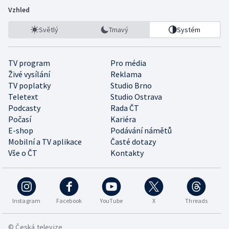
Vzhled
Světlý
Tmavý
Systém
TV program
Pro média
Živé vysílání
Reklama
TV poplatky
Studio Brno
Teletext
Studio Ostrava
Podcasty
Rada ČT
Počasí
Kariéra
E-shop
Podávání námětů
Mobilní a TV aplikace
Časté dotazy
Vše o ČT
Kontakty
Instagram
Facebook
YouTube
X
Threads
© Česká televize