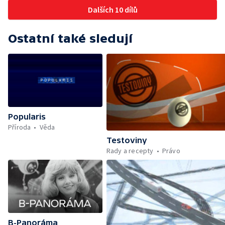
Dalších 10 dílů
Ostatní také sledují
Popularis
Příroda
Věda
Testoviny
Rady a recepty
Právo
B-Panoráma