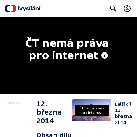
C
Search
ČT nemá práva 
pro internet
12.
Další díl
ČT nemá práva
13.
března
pro internet
března
2014
2014
Obsah dílu