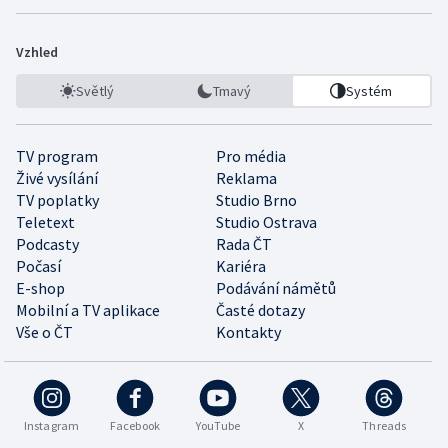
Vzhled
Světlý
Tmavý
Systém
TV program
Pro média
Živé vysílání
Reklama
TV poplatky
Studio Brno
Teletext
Studio Ostrava
Podcasty
Rada ČT
Počasí
Kariéra
E-shop
Podávání námětů
Mobilní a TV aplikace
Časté dotazy
Vše o ČT
Kontakty
Instagram
Facebook
YouTube
X
Threads