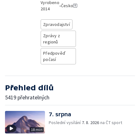
Vyrobeno
•
Česko
2014
Zpravodajství
Zprávy z
regionů
Předpověď
počasí
Přehled dílů
5419 přehratelných
7. srpna
Poslední vysílání
7. 8. 2026
na ČT sport
18 min