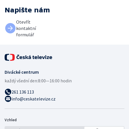
Napište nám
Otevřít
kontaktní
formulář
Divácké centrum
každý všední den:
8:00—16:00 hodin
261 136 113
info@ceskatelevize.cz
Vzhled