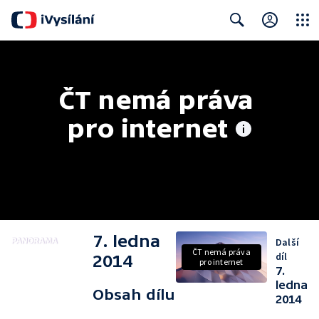
Close
Search
ČT nemá práva 
pro internet
7. ledna
Další
ČT nemá práva
díl
2014
pro internet
7.
ledna
Obsah dílu
2014