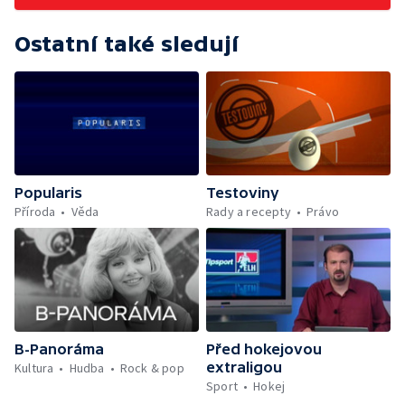
Ostatní také sledují
Popularis
Testoviny
Příroda
Věda
Rady a recepty
Právo
B-Panoráma
Před hokejovou
extraligou
Kultura
Hudba
Rock & pop
Sport
Hokej