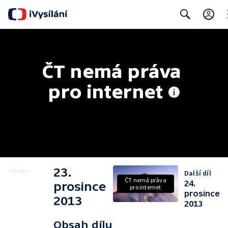
Cl
Search
ČT nemá práva 
pro internet
23.
Další díl
ČT nemá práva
24.
prosince
pro internet
prosince
2013
2013
Obsah dílu