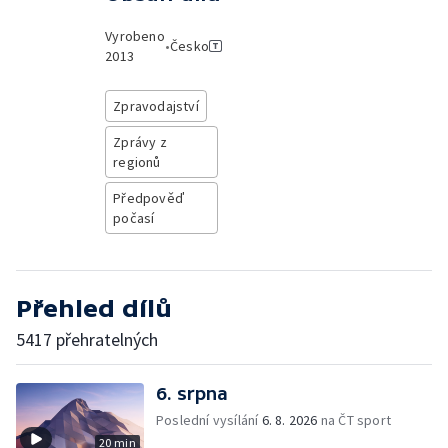
Vyrobeno
•
Česko
2013
Zpravodajství
Zprávy z
regionů
Předpověď
počasí
Přehled dílů
5417 přehratelných
6. srpna
Poslední vysílání
6. 8. 2026
na ČT sport
20 min