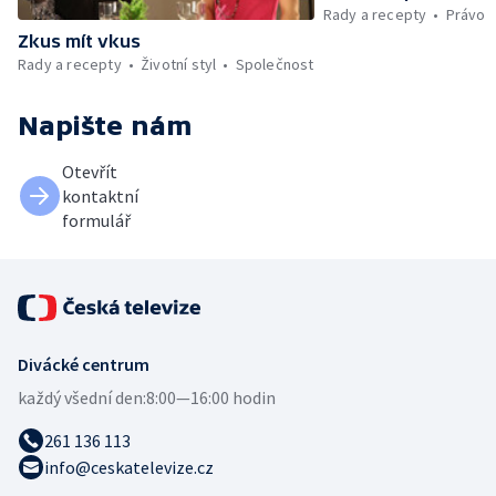
Rady a recepty
Právo
Zkus mít vkus
Rady a recepty
Životní styl
Společnost
Napište nám
Otevřít
kontaktní
formulář
Divácké centrum
každý všední den:
8:00—16:00 hodin
261 136 113
info@ceskatelevize.cz