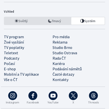
Vzhled
Světlý
Tmavý
Systém
TV program
Pro média
Živé vysílání
Reklama
TV poplatky
Studio Brno
Teletext
Studio Ostrava
Podcasty
Rada ČT
Počasí
Kariéra
E-shop
Podávání námětů
Mobilní a TV aplikace
Časté dotazy
Vše o ČT
Kontakty
Instagram
Facebook
YouTube
X
Threads