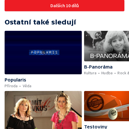
Dalších 10 dílů
Ostatní také sledují
B-Panoráma
Kultura
Hudba
Rock 
Popularis
Příroda
Věda
Testoviny