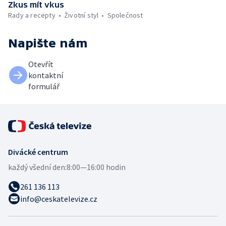
Zkus mít vkus
Rady a recepty
Životní styl
Společnost
Napište nám
Otevřít
kontaktní
formulář
Divácké centrum
každý všední den:
8:00—16:00 hodin
261 136 113
info@ceskatelevize.cz