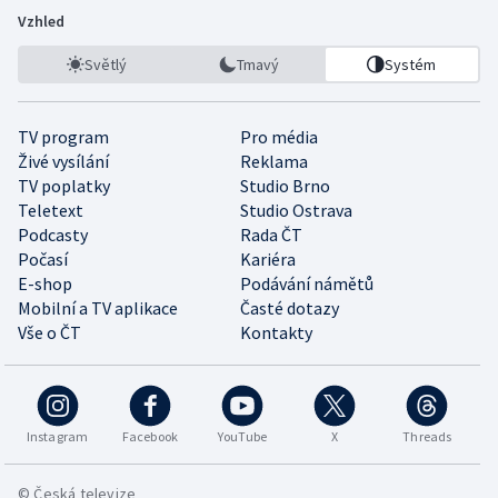
Vzhled
Světlý
Tmavý
Systém
TV program
Pro média
Živé vysílání
Reklama
TV poplatky
Studio Brno
Teletext
Studio Ostrava
Podcasty
Rada ČT
Počasí
Kariéra
E-shop
Podávání námětů
Mobilní a TV aplikace
Časté dotazy
Vše o ČT
Kontakty
Instagram
Facebook
YouTube
X
Threads
© Česká televize