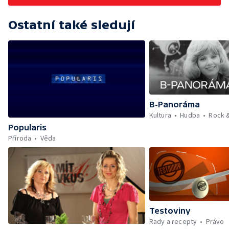
Ostatní také sledují
B-Panoráma
Kultura
Hudba
Rock 
Popularis
Příroda
Věda
Testoviny
Rady a recepty
Právo