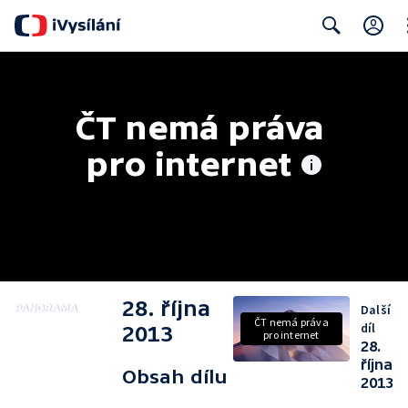
Cl
Search
ČT nemá práva 
pro internet
28. října
Další
ČT nemá práva
díl
2013
pro internet
28.
října
Obsah dílu
2013