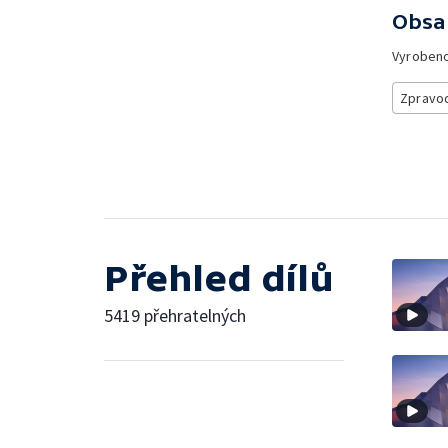
Obsa
Vyroben
Zpravod
Přehled dílů
5419 přehratelných