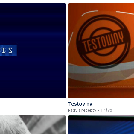
Testoviny
Rady a recepty
Právo