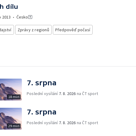
h dílu
o
2013
•
Česko
ajství
Zprávy z regionů
Předpověď počasí
7. srpna
Poslední vysílání
7. 8. 2026
na ČT sport
18 min
7. srpna
Poslední vysílání
7. 8. 2026
na ČT sport
29 min