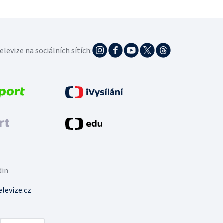
elevize na sociálních sítích:
din
levize.cz