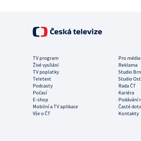
TV program
Pro média
Živé vysílání
Reklama
TV poplatky
Studio Br
Teletext
Studio Os
Podcasty
Rada ČT
Počasí
Kariéra
E-shop
Podávání 
Mobilní a TV aplikace
Časté dot
Vše o ČT
Kontakty