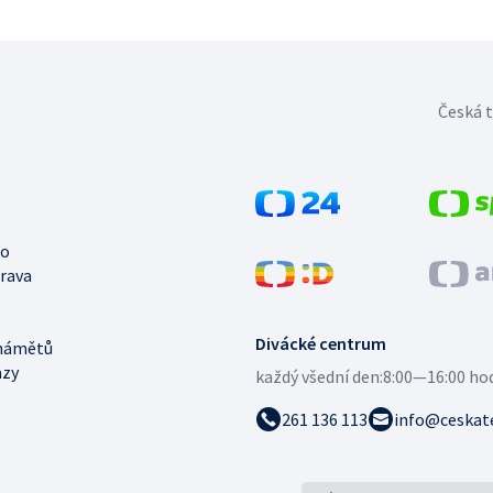
Česká t
no
trava
Divácké centrum
námětů
azy
každý všední den:
8:00—16:00 ho
261 136 113
info@ceskate