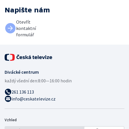
Napište nám
Otevřít
kontaktní
formulář
Divácké centrum
každý všední den:
8:00—16:00 hodin
261 136 113
info@ceskatelevize.cz
Vzhled