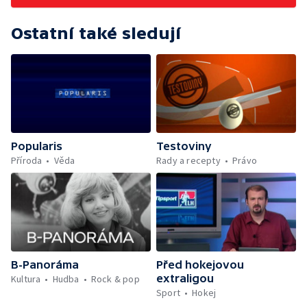
Ostatní také sledují
Popularis
Testoviny
Příroda
Věda
Rady a recepty
Právo
B-Panoráma
Před hokejovou
extraligou
Kultura
Hudba
Rock & pop
Sport
Hokej