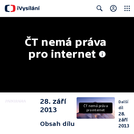
Close
Search
ČT nemá práva 
pro internet
28. září
Další
ČT nemá práva
díl
2013
pro internet
28.
září
Obsah dílu
2013