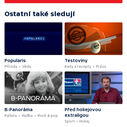
Ostatní také sledují
Popularis
Testoviny
Příroda
Věda
Rady a recepty
Právo
B-Panoráma
Před hokejovou
extraligou
Kultura
Hudba
Rock & pop
Sport
Hokej