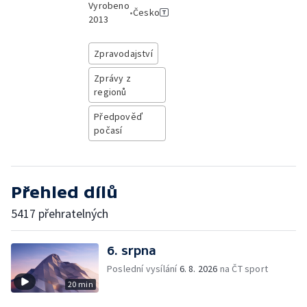
Vyrobeno
•
Česko
2013
Zpravodajství
Zprávy z
regionů
Předpověď
počasí
Přehled dílů
5417 přehratelných
6. srpna
Poslední vysílání
6. 8. 2026
na ČT sport
20 min