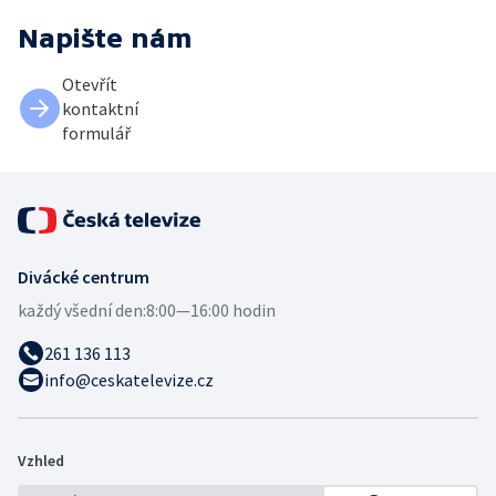
Napište nám
Otevřít
kontaktní
formulář
Divácké centrum
každý všední den:
8:00—16:00 hodin
261 136 113
info@ceskatelevize.cz
Vzhled