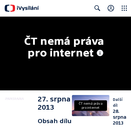
Close
Search
ČT nemá práva 
pro internet
27. srpna
Další
ČT nemá práva
díl
2013
pro internet
28.
srpna
Obsah dílu
2013