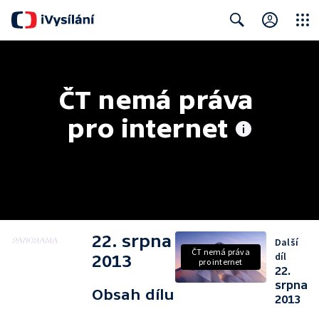
Close
Search
ČT nemá práva 
pro internet
22. srpna
Další
ČT nemá práva
díl
2013
pro internet
22.
srpna
Obsah dílu
2013