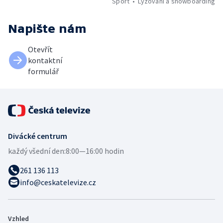
Sport
Lyžování a snowboarding
Napište nám
Otevřít
kontaktní
formulář
Divácké centrum
každý všední den:
8:00—16:00 hodin
261 136 113
info@ceskatelevize.cz
Vzhled