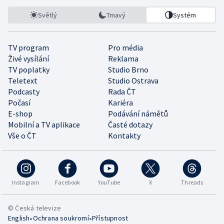
Světlý
Tmavý
Systém
TV program
Pro média
Živé vysílání
Reklama
TV poplatky
Studio Brno
Teletext
Studio Ostrava
Podcasty
Rada ČT
Počasí
Kariéra
E-shop
Podávání námětů
Mobilní a TV aplikace
Časté dotazy
Vše o ČT
Kontakty
Instagram
Facebook
YouTube
X
Threads
© Česká televize
•
•
English
Ochrana soukromí
Přístupnost