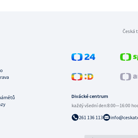
Česká t
no
trava
Divácké centrum
námětů
azy
každý všední den:
8:00—16:00 ho
261 136 113
info@ceskate