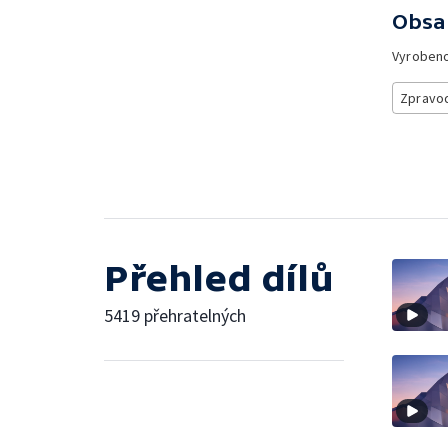
Obsa
Vyroben
Zpravod
Přehled dílů
5419 přehratelných