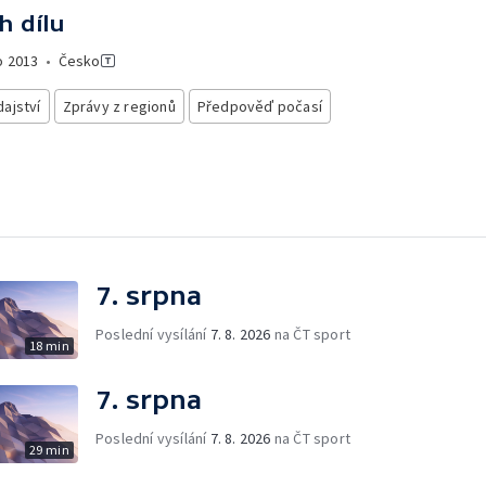
h dílu
o
2013
•
Česko
ajství
Zprávy z regionů
Předpověď počasí
7. srpna
Poslední vysílání
7. 8. 2026
na ČT sport
18 min
7. srpna
Poslední vysílání
7. 8. 2026
na ČT sport
29 min