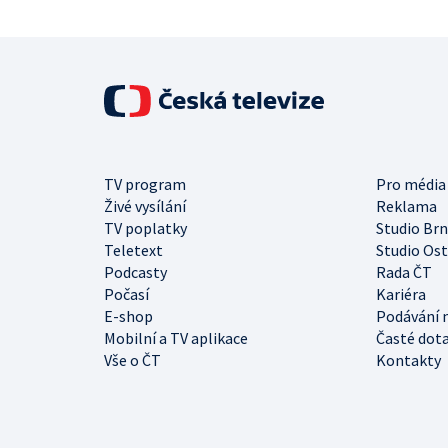
TV program
Pro média
Živé vysílání
Reklama
TV poplatky
Studio Br
Teletext
Studio Os
Podcasty
Rada ČT
Počasí
Kariéra
E-shop
Podávání 
Mobilní a TV aplikace
Časté dot
Vše o ČT
Kontakty