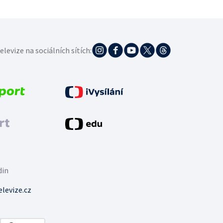
elevize na sociálních sítích:
din
levize.cz