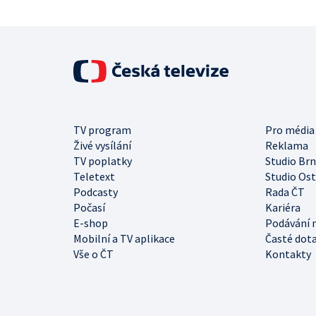
TV program
Pro média
Živé vysílání
Reklama
TV poplatky
Studio Br
Teletext
Studio Os
Podcasty
Rada ČT
Počasí
Kariéra
E-shop
Podávání 
Mobilní a TV aplikace
Časté dot
Vše o ČT
Kontakty