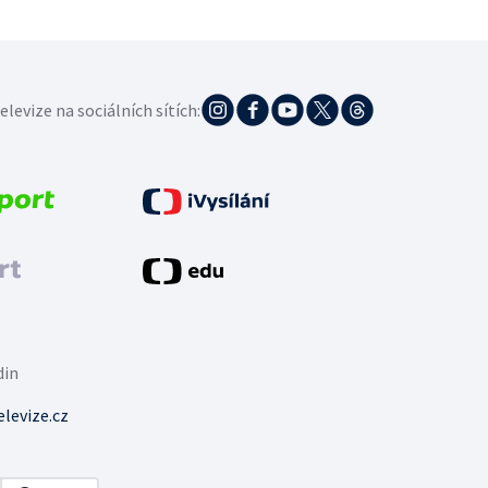
elevize na sociálních sítích:
din
levize.cz