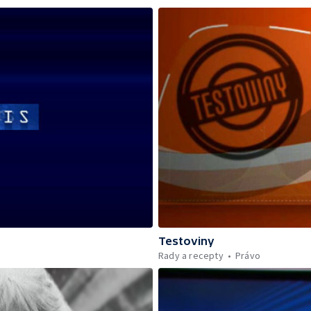
Testoviny
Rady a recepty
Právo