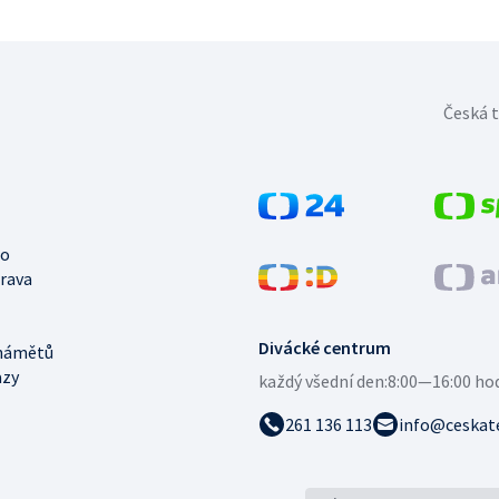
Česká t
no
trava
Divácké centrum
námětů
azy
každý všední den:
8:00—16:00 ho
261 136 113
info@ceskate