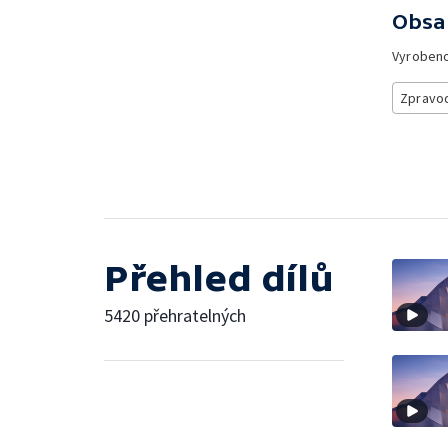
Obsa
Vyroben
Zpravod
Přehled dílů
5420 přehratelných