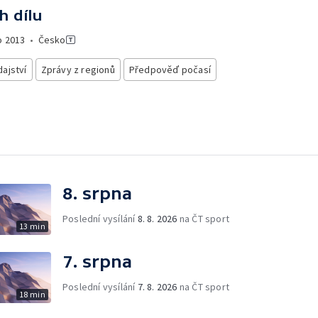
h dílu
o
2013
•
Česko
ajství
Zprávy z regionů
Předpověď počasí
8. srpna
Poslední vysílání
8. 8. 2026
na ČT sport
13 min
7. srpna
Poslední vysílání
7. 8. 2026
na ČT sport
18 min