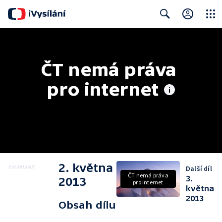
Close
Search
ČT nemá práva 
pro internet
2. května
Další díl
ČT nemá práva
3.
2013
pro internet
května
2013
Obsah dílu