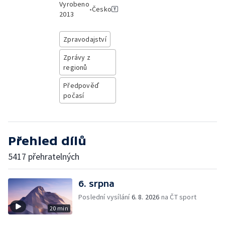
Vyrobeno
•
Česko
2013
Zpravodajství
Zprávy z
regionů
Předpověď
počasí
Přehled dílů
5417 přehratelných
6. srpna
Poslední vysílání
6. 8. 2026
na ČT sport
20 min