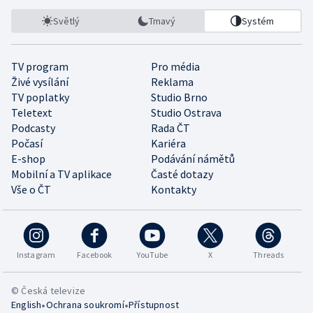
Světlý
Tmavý
Systém
TV program
Pro média
Živé vysílání
Reklama
TV poplatky
Studio Brno
Teletext
Studio Ostrava
Podcasty
Rada ČT
Počasí
Kariéra
E-shop
Podávání námětů
Mobilní a TV aplikace
Časté dotazy
Vše o ČT
Kontakty
Instagram
Facebook
YouTube
X
Threads
© Česká televize
•
•
English
Ochrana soukromí
Přístupnost