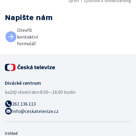
Sport
Lyžování a snowboarding
Napište nám
Otevřít
kontaktní
formulář
Divácké centrum
každý všední den:
8:00—16:00 hodin
261 136 113
info@ceskatelevize.cz
Vzhled