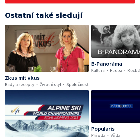
Ostatní také sledují
B-Panoráma
Kultura
Hudba
Rock 
Zkus mít vkus
Rady a recepty
Životní styl
Společnost
Popularis
Příroda
Věda