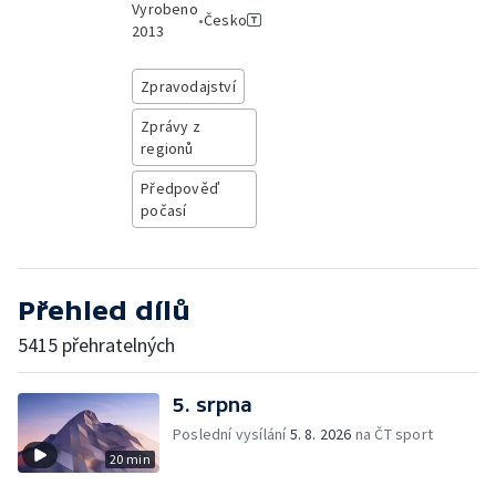
Vyrobeno
•
Česko
2013
Zpravodajství
Zprávy z
regionů
Předpověď
počasí
Přehled dílů
5415 přehratelných
5. srpna
Poslední vysílání
5. 8. 2026
na ČT sport
20 min