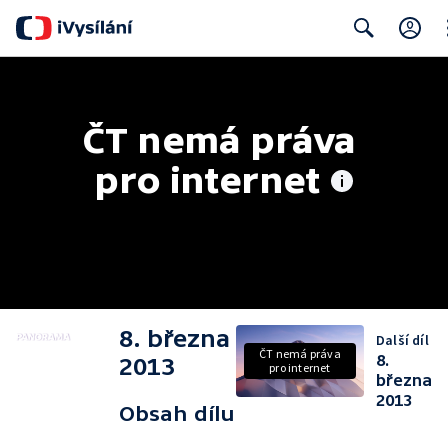
Cl
Search
ČT nemá práva 
pro internet
8. března
Další díl
ČT nemá práva
8.
2013
pro internet
března
2013
Obsah dílu