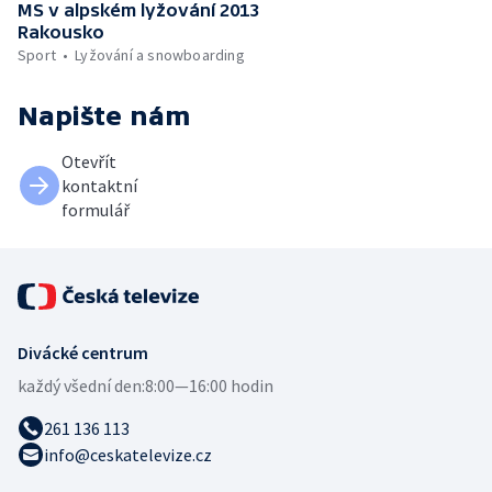
MS v alpském lyžování 2013
Rakousko
Sport
Lyžování a snowboarding
Napište nám
Otevřít
kontaktní
formulář
Divácké centrum
každý všední den:
8:00—16:00 hodin
261 136 113
info@ceskatelevize.cz