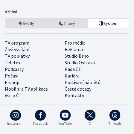
Vzhled
Světlý
Tmavý
Systém
TV program
Pro média
Živé vysílání
Reklama
TV poplatky
Studio Brno
Teletext
Studio Ostrava
Podcasty
Rada ČT
Počasí
Kariéra
E-shop
Podávání námětů
Mobilní a TV aplikace
Časté dotazy
Vše o ČT
Kontakty
Instagram
Facebook
YouTube
X
Threads