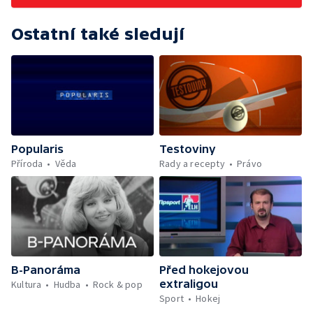
Ostatní také sledují
Popularis
Testoviny
Příroda
Věda
Rady a recepty
Právo
B-Panoráma
Před hokejovou
extraligou
Kultura
Hudba
Rock & pop
Sport
Hokej