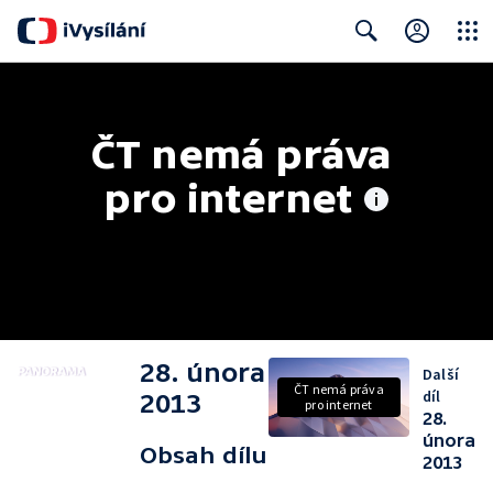
Close
Search
ČT nemá práva 
pro internet
28. února
Další
ČT nemá práva
díl
2013
pro internet
28.
února
Obsah dílu
2013