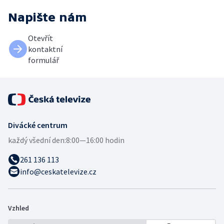
Napište nám
Otevřít
kontaktní
formulář
Divácké centrum
každý všední den:
8:00—16:00 hodin
261 136 113
info@ceskatelevize.cz
Vzhled