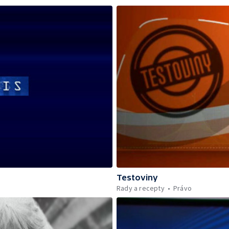
Testoviny
Rady a recepty
Právo