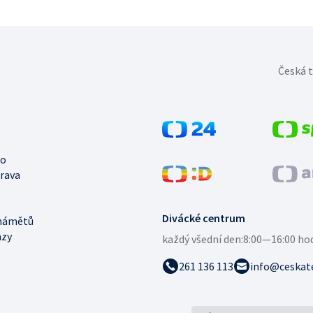
Česká t
no
trava
Divácké centrum
námětů
azy
každý všední den:
8:00—16:00 ho
261 136 113
info@ceskate