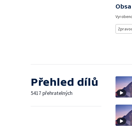
Obsa
Vyroben
Zpravod
Přehled dílů
5417 přehratelných