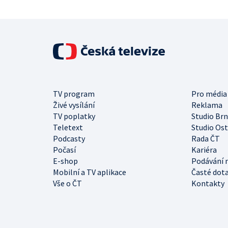
TV program
Pro média
Živé vysílání
Reklama
TV poplatky
Studio Br
Teletext
Studio Os
Podcasty
Rada ČT
Počasí
Kariéra
E-shop
Podávání 
Mobilní a TV aplikace
Časté dot
Vše o ČT
Kontakty