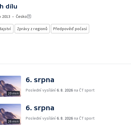
h dílu
o
2013
•
Česko
ajství
Zprávy z regionů
Předpověď počasí
6. srpna
Poslední vysílání
6. 8. 2026
na ČT sport
20 min
6. srpna
Poslední vysílání
6. 8. 2026
na ČT sport
26 min