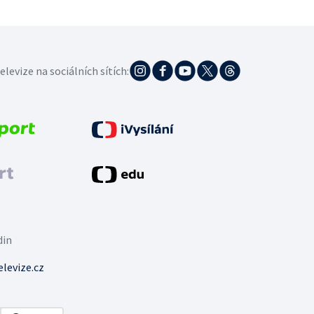
elevize na sociálních sítích:
din
levize.cz