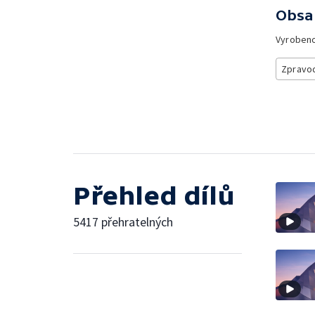
Obsa
Vyroben
Zpravod
Přehled dílů
5417 přehratelných