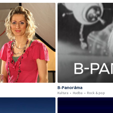
B-Panoráma
Kultura
Hudba
Rock & pop