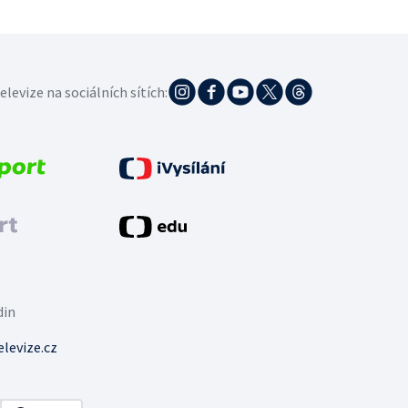
elevize na sociálních sítích:
din
levize.cz