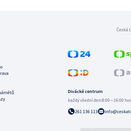
Česká t
no
trava
Divácké centrum
námětů
azy
každý všední den:
8:00—16:00 ho
261 136 113
info@ceskate