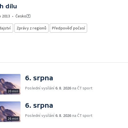
h dílu
o
2013
•
Česko
ajství
Zprávy z regionů
Předpověď počasí
6. srpna
Poslední vysílání
6. 8. 2026
na ČT sport
20 min
6. srpna
Poslední vysílání
6. 8. 2026
na ČT sport
26 min