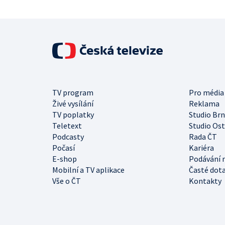
TV program
Pro média
Živé vysílání
Reklama
TV poplatky
Studio Br
Teletext
Studio Os
Podcasty
Rada ČT
Počasí
Kariéra
E-shop
Podávání 
Mobilní a TV aplikace
Časté dot
Vše o ČT
Kontakty