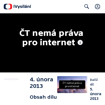
C
Search
ČT nemá práva 
pro internet
4. února
Další
ČT nemá práva
díl
2013
pro internet
5.
února
Obsah dílu
2013