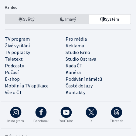
Vzhled
Světlý
Tmavý
Systém
TV program
Pro média
Živé vysílání
Reklama
TV poplatky
Studio Brno
Teletext
Studio Ostrava
Podcasty
Rada ČT
Počasí
Kariéra
E-shop
Podávání námětů
Mobilní a TV aplikace
Časté dotazy
Vše o ČT
Kontakty
Instagram
Facebook
YouTube
X
Threads