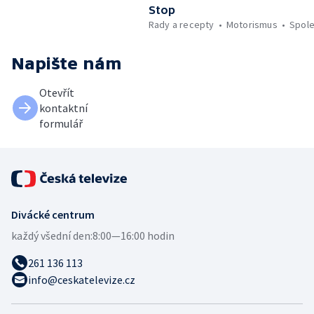
Stop
Rady a recepty
Motorismus
Spol
Napište nám
Otevřít
kontaktní
formulář
Divácké centrum
každý všední den:
8:00—16:00 hodin
261 136 113
info@ceskatelevize.cz