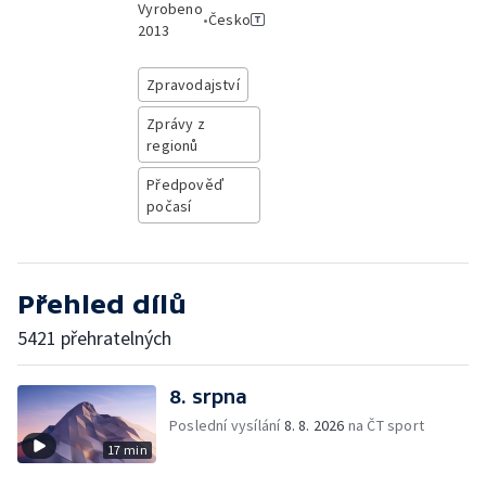
Vyrobeno
•
Česko
2013
Zpravodajství
Zprávy z
regionů
Předpověď
počasí
Přehled dílů
5421 přehratelných
8. srpna
Poslední vysílání
8. 8. 2026
na ČT sport
17 min