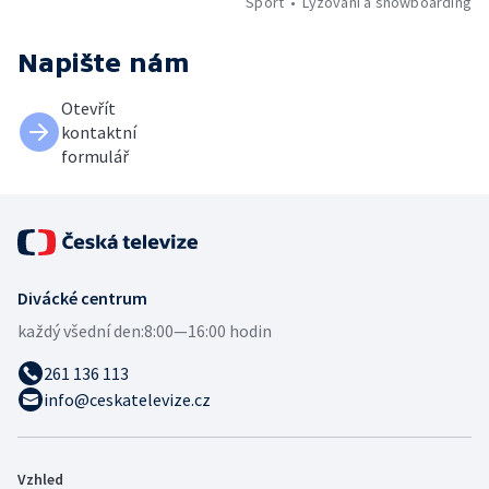
Sport
Lyžování a snowboarding
Napište nám
Otevřít
kontaktní
formulář
Divácké centrum
každý všední den:
8:00—16:00 hodin
261 136 113
info@ceskatelevize.cz
Vzhled