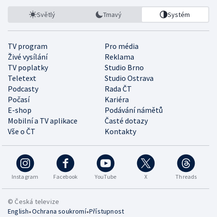
Světlý
Tmavý
Systém
TV program
Pro média
Živé vysílání
Reklama
TV poplatky
Studio Brno
Teletext
Studio Ostrava
Podcasty
Rada ČT
Počasí
Kariéra
E-shop
Podávání námětů
Mobilní a TV aplikace
Časté dotazy
Vše o ČT
Kontakty
Instagram
Facebook
YouTube
X
Threads
© Česká televize
•
•
English
Ochrana soukromí
Přístupnost