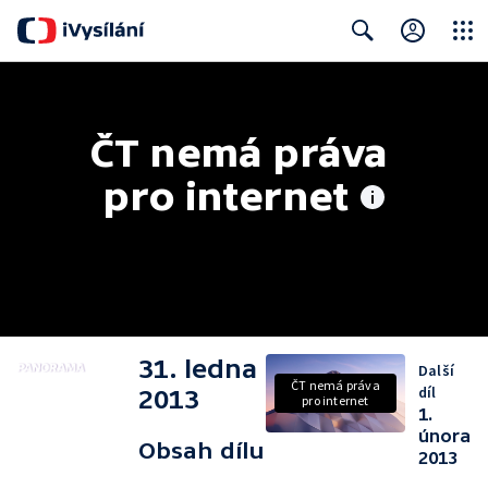
Close
Search
ČT nemá práva 
pro internet
31. ledna
Další
ČT nemá práva
díl
2013
pro internet
1.
února
Obsah dílu
2013