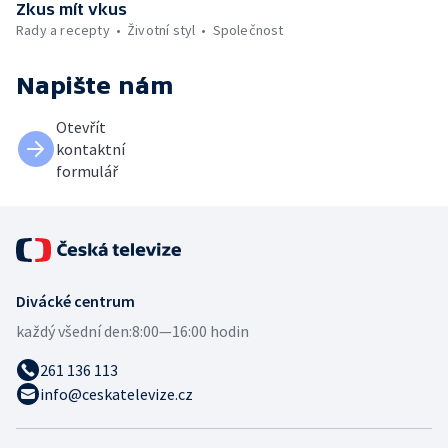
Zkus mít vkus
Rady a recepty
Životní styl
Společnost
Napište nám
Otevřít
kontaktní
formulář
Divácké centrum
každý všední den:
8:00—16:00 hodin
261 136 113
info@ceskatelevize.cz