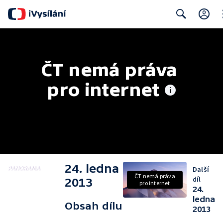
Cl
Search
ČT nemá práva 
pro internet
24. ledna
Další
ČT nemá práva
díl
2013
pro internet
24.
ledna
Obsah dílu
2013