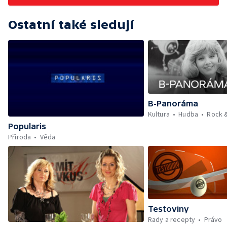
Ostatní také sledují
B-Panoráma
Kultura
Hudba
Rock 
Popularis
Příroda
Věda
Testoviny
Rady a recepty
Právo