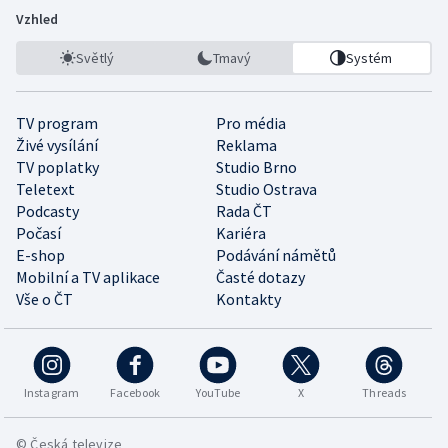
Vzhled
Světlý
Tmavý
Systém
TV program
Pro média
Živé vysílání
Reklama
TV poplatky
Studio Brno
Teletext
Studio Ostrava
Podcasty
Rada ČT
Počasí
Kariéra
E-shop
Podávání námětů
Mobilní a TV aplikace
Časté dotazy
Vše o ČT
Kontakty
Instagram
Facebook
YouTube
X
Threads
© Česká televize