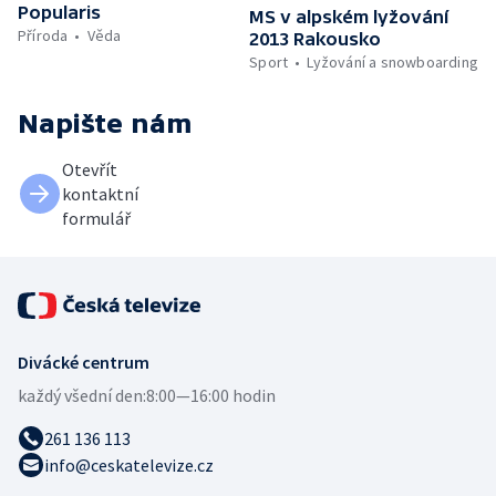
Popularis
MS v alpském lyžování
Příroda
Věda
2013 Rakousko
Sport
Lyžování a snowboarding
Napište nám
Otevřít
kontaktní
formulář
Divácké centrum
každý všední den:
8:00—16:00 hodin
261 136 113
info@ceskatelevize.cz