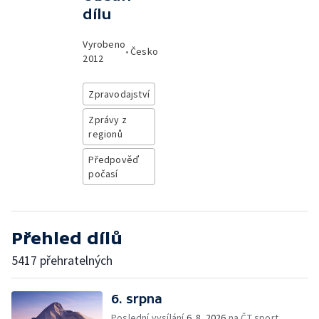
dílu
Vyrobeno
•
Česko
2012
Zpravodajství
Zprávy z
regionů
Předpověď
počasí
Přehled dílů
5417 přehratelných
6. srpna
Poslední vysílání
6. 8. 2026
na ČT sport