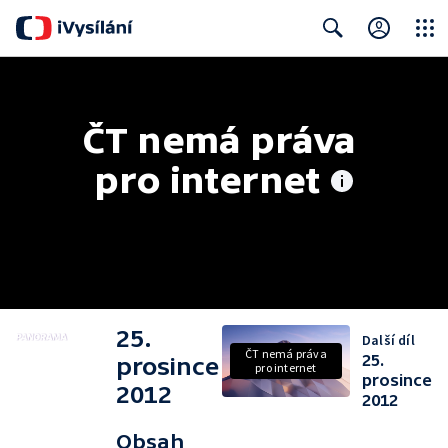
Close
Search
ČT nemá práva 
pro internet
25.
Další díl
ČT nemá práva
25.
prosince
pro internet
prosince
2012
2012
Obsah