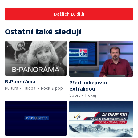
Dalších 10 dílů
Ostatní také sledují
B-Panoráma
Před hokejovou
Kultura
Hudba
Rock & pop
extraligou
Sport
Hokej