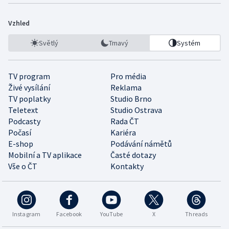
Vzhled
Světlý
Tmavý
Systém
TV program
Pro média
Živé vysílání
Reklama
TV poplatky
Studio Brno
Teletext
Studio Ostrava
Podcasty
Rada ČT
Počasí
Kariéra
E-shop
Podávání námětů
Mobilní a TV aplikace
Časté dotazy
Vše o ČT
Kontakty
Instagram
Facebook
YouTube
X
Threads