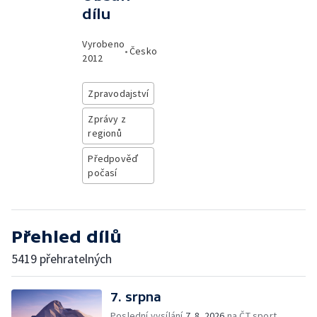
dílu
Vyrobeno
•
Česko
2012
Zpravodajství
Zprávy z
regionů
Předpověď
počasí
Přehled dílů
5419 přehratelných
7. srpna
Poslední vysílání
7. 8. 2026
na ČT sport