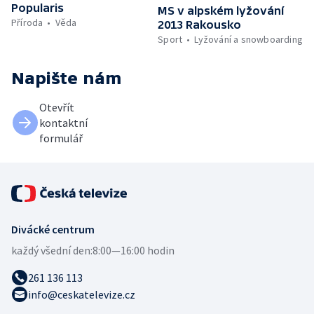
Popularis
MS v alpském lyžování
Příroda
Věda
2013 Rakousko
Sport
Lyžování a snowboarding
Napište nám
Otevřít
kontaktní
formulář
Divácké centrum
každý všední den:
8:00—16:00 hodin
261 136 113
info@ceskatelevize.cz