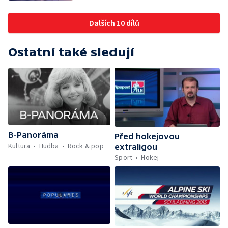
Dalších 10 dílů
Ostatní také sledují
B-Panoráma
Před hokejovou
Kultura
Hudba
Rock & pop
extraligou
Sport
Hokej