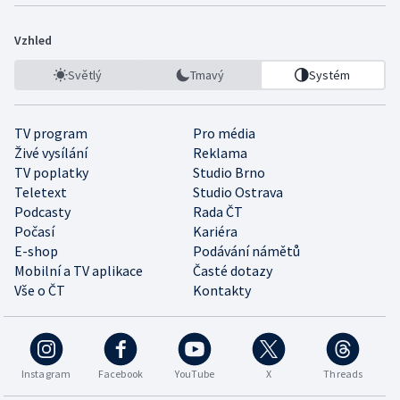
Vzhled
Světlý
Tmavý
Systém
TV program
Pro média
Živé vysílání
Reklama
TV poplatky
Studio Brno
Teletext
Studio Ostrava
Podcasty
Rada ČT
Počasí
Kariéra
E-shop
Podávání námětů
Mobilní a TV aplikace
Časté dotazy
Vše o ČT
Kontakty
Instagram
Facebook
YouTube
X
Threads