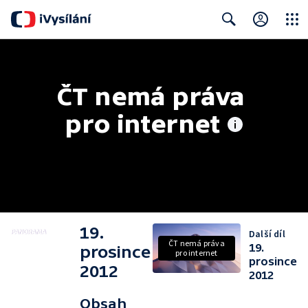
Close
Search
ČT nemá práva 
pro internet
19.
Další díl
ČT nemá práva
19.
prosince
pro internet
prosince
2012
2012
Obsah